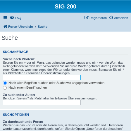
SIG 200
FAQ
Registrieren
Anmelden
Foren-Übersicht
Suche
Suche
SUCHANFRAGE
Suche nach Wörtern:
Setzen Sie ein
+
vor ein Wort, das gefunden werden muss und ein
-
vor ein Wort, das
nicht gefunden werden darf. Verwenden Sie mehrere Wörter getrennt durch
|
innerhalb
einer Klammer, wenn nur eines der Wörter gefunden werden muss. Benutzen Sie ein *
als Platzhalter für teilweise Übereinstimmungen.
Nach allen Begriffen suchen oder Suche wie angegeben verwenden
Nach einem Begriff suchen
Zu suchender Autor:
Benutzen Sie ein * als Platzhalter für teilweise Übereinstimmungen.
SUCHOPTIONEN
Zu durchsuchende Foren:
Wählen Sie das Forum oder die Foren aus, in denen gesucht werden soll. Unterforen
werden automatisch mit durchsucht, sofern Sie die Option „Unterforen durchsuchen“