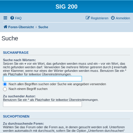
SIG 200
FAQ
Registrieren
Anmelden
Foren-Übersicht
Suche
Suche
SUCHANFRAGE
Suche nach Wörtern:
Setzen Sie ein
+
vor ein Wort, das gefunden werden muss und ein
-
vor ein Wort, das
nicht gefunden werden darf. Verwenden Sie mehrere Wörter getrennt durch
|
innerhalb
einer Klammer, wenn nur eines der Wörter gefunden werden muss. Benutzen Sie ein *
als Platzhalter für teilweise Übereinstimmungen.
Nach allen Begriffen suchen oder Suche wie angegeben verwenden
Nach einem Begriff suchen
Zu suchender Autor:
Benutzen Sie ein * als Platzhalter für teilweise Übereinstimmungen.
SUCHOPTIONEN
Zu durchsuchende Foren:
Wählen Sie das Forum oder die Foren aus, in denen gesucht werden soll. Unterforen
werden automatisch mit durchsucht, sofern Sie die Option „Unterforen durchsuchen“