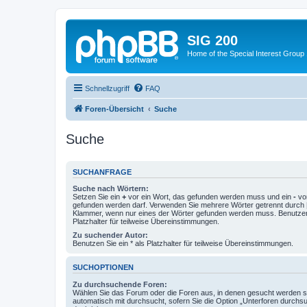
SIG 200
Home of the Special Interest Group
Schnellzugriff
FAQ
Foren-Übersicht
Suche
Suche
SUCHANFRAGE
Suche nach Wörtern:
Setzen Sie ein
+
vor ein Wort, das gefunden werden muss und ein
-
vor
gefunden werden darf. Verwenden Sie mehrere Wörter getrennt durch
Klammer, wenn nur eines der Wörter gefunden werden muss. Benutzen 
Platzhalter für teilweise Übereinstimmungen.
Zu suchender Autor:
Benutzen Sie ein * als Platzhalter für teilweise Übereinstimmungen.
SUCHOPTIONEN
Zu durchsuchende Foren:
Wählen Sie das Forum oder die Foren aus, in denen gesucht werden so
automatisch mit durchsucht, sofern Sie die Option „Unterforen durchs