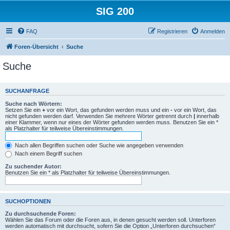
SIG 200
FAQ
Registrieren
Anmelden
Foren-Übersicht
Suche
Suche
SUCHANFRAGE
Suche nach Wörtern:
Setzen Sie ein
+
vor ein Wort, das gefunden werden muss und ein
-
vor ein Wort, das
nicht gefunden werden darf. Verwenden Sie mehrere Wörter getrennt durch
|
innerhalb
einer Klammer, wenn nur eines der Wörter gefunden werden muss. Benutzen Sie ein *
als Platzhalter für teilweise Übereinstimmungen.
Nach allen Begriffen suchen oder Suche wie angegeben verwenden
Nach einem Begriff suchen
Zu suchender Autor:
Benutzen Sie ein * als Platzhalter für teilweise Übereinstimmungen.
SUCHOPTIONEN
Zu durchsuchende Foren:
Wählen Sie das Forum oder die Foren aus, in denen gesucht werden soll. Unterforen
werden automatisch mit durchsucht, sofern Sie die Option „Unterforen durchsuchen“