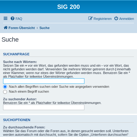
SIG 200
FAQ
Registrieren
Anmelden
Foren-Übersicht
Suche
Suche
SUCHANFRAGE
Suche nach Wörtern:
Setzen Sie ein
+
vor ein Wort, das gefunden werden muss und ein
-
vor ein Wort, das
nicht gefunden werden darf. Verwenden Sie mehrere Wörter getrennt durch
|
innerhalb
einer Klammer, wenn nur eines der Wörter gefunden werden muss. Benutzen Sie ein *
als Platzhalter für teilweise Übereinstimmungen.
Nach allen Begriffen suchen oder Suche wie angegeben verwenden
Nach einem Begriff suchen
Zu suchender Autor:
Benutzen Sie ein * als Platzhalter für teilweise Übereinstimmungen.
SUCHOPTIONEN
Zu durchsuchende Foren:
Wählen Sie das Forum oder die Foren aus, in denen gesucht werden soll. Unterforen
werden automatisch mit durchsucht, sofern Sie die Option „Unterforen durchsuchen“