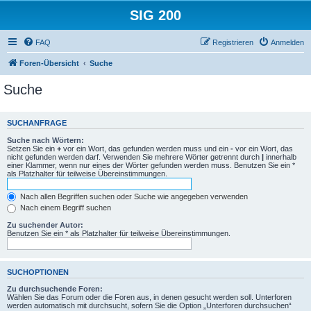
SIG 200
FAQ
Registrieren
Anmelden
Foren-Übersicht
Suche
Suche
SUCHANFRAGE
Suche nach Wörtern:
Setzen Sie ein
+
vor ein Wort, das gefunden werden muss und ein
-
vor ein Wort, das
nicht gefunden werden darf. Verwenden Sie mehrere Wörter getrennt durch
|
innerhalb
einer Klammer, wenn nur eines der Wörter gefunden werden muss. Benutzen Sie ein *
als Platzhalter für teilweise Übereinstimmungen.
Nach allen Begriffen suchen oder Suche wie angegeben verwenden
Nach einem Begriff suchen
Zu suchender Autor:
Benutzen Sie ein * als Platzhalter für teilweise Übereinstimmungen.
SUCHOPTIONEN
Zu durchsuchende Foren:
Wählen Sie das Forum oder die Foren aus, in denen gesucht werden soll. Unterforen
werden automatisch mit durchsucht, sofern Sie die Option „Unterforen durchsuchen“