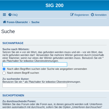
SIG 200
FAQ
Registrieren
Anmelden
Foren-Übersicht
Suche
Suche
SUCHANFRAGE
Suche nach Wörtern:
Setzen Sie ein
+
vor ein Wort, das gefunden werden muss und ein
-
vor ein Wort, das
nicht gefunden werden darf. Verwenden Sie mehrere Wörter getrennt durch
|
innerhalb
einer Klammer, wenn nur eines der Wörter gefunden werden muss. Benutzen Sie ein *
als Platzhalter für teilweise Übereinstimmungen.
Nach allen Begriffen suchen oder Suche wie angegeben verwenden
Nach einem Begriff suchen
Zu suchender Autor:
Benutzen Sie ein * als Platzhalter für teilweise Übereinstimmungen.
SUCHOPTIONEN
Zu durchsuchende Foren:
Wählen Sie das Forum oder die Foren aus, in denen gesucht werden soll. Unterforen
werden automatisch mit durchsucht, sofern Sie die Option „Unterforen durchsuchen“