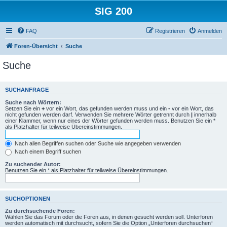
SIG 200
FAQ
Registrieren
Anmelden
Foren-Übersicht
Suche
Suche
SUCHANFRAGE
Suche nach Wörtern:
Setzen Sie ein
+
vor ein Wort, das gefunden werden muss und ein
-
vor ein Wort, das
nicht gefunden werden darf. Verwenden Sie mehrere Wörter getrennt durch
|
innerhalb
einer Klammer, wenn nur eines der Wörter gefunden werden muss. Benutzen Sie ein *
als Platzhalter für teilweise Übereinstimmungen.
Nach allen Begriffen suchen oder Suche wie angegeben verwenden
Nach einem Begriff suchen
Zu suchender Autor:
Benutzen Sie ein * als Platzhalter für teilweise Übereinstimmungen.
SUCHOPTIONEN
Zu durchsuchende Foren:
Wählen Sie das Forum oder die Foren aus, in denen gesucht werden soll. Unterforen
werden automatisch mit durchsucht, sofern Sie die Option „Unterforen durchsuchen“