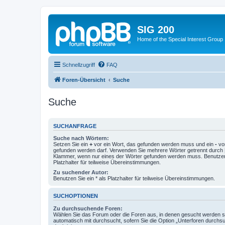
SIG 200
Home of the Special Interest Group
Schnellzugriff
FAQ
Foren-Übersicht
Suche
Suche
SUCHANFRAGE
Suche nach Wörtern:
Setzen Sie ein
+
vor ein Wort, das gefunden werden muss und ein
-
vor
gefunden werden darf. Verwenden Sie mehrere Wörter getrennt durch
Klammer, wenn nur eines der Wörter gefunden werden muss. Benutzen 
Platzhalter für teilweise Übereinstimmungen.
Zu suchender Autor:
Benutzen Sie ein * als Platzhalter für teilweise Übereinstimmungen.
SUCHOPTIONEN
Zu durchsuchende Foren:
Wählen Sie das Forum oder die Foren aus, in denen gesucht werden so
automatisch mit durchsucht, sofern Sie die Option „Unterforen durchs