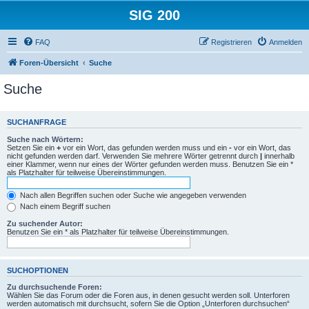
SIG 200
FAQ
Registrieren
Anmelden
Foren-Übersicht
Suche
Suche
SUCHANFRAGE
Suche nach Wörtern:
Setzen Sie ein
+
vor ein Wort, das gefunden werden muss und ein
-
vor ein Wort, das
nicht gefunden werden darf. Verwenden Sie mehrere Wörter getrennt durch
|
innerhalb
einer Klammer, wenn nur eines der Wörter gefunden werden muss. Benutzen Sie ein *
als Platzhalter für teilweise Übereinstimmungen.
Nach allen Begriffen suchen oder Suche wie angegeben verwenden
Nach einem Begriff suchen
Zu suchender Autor:
Benutzen Sie ein * als Platzhalter für teilweise Übereinstimmungen.
SUCHOPTIONEN
Zu durchsuchende Foren:
Wählen Sie das Forum oder die Foren aus, in denen gesucht werden soll. Unterforen
werden automatisch mit durchsucht, sofern Sie die Option „Unterforen durchsuchen“