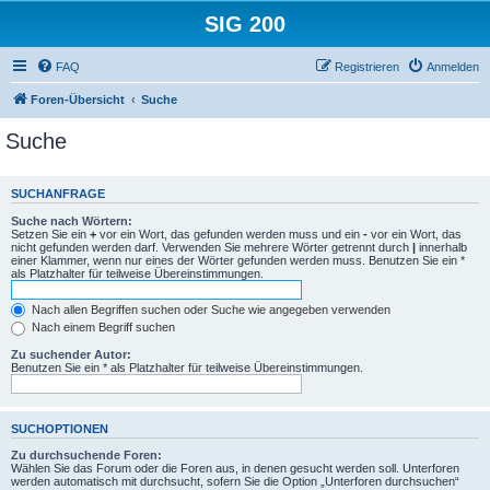
SIG 200
FAQ
Registrieren
Anmelden
Foren-Übersicht
Suche
Suche
SUCHANFRAGE
Suche nach Wörtern:
Setzen Sie ein
+
vor ein Wort, das gefunden werden muss und ein
-
vor ein Wort, das
nicht gefunden werden darf. Verwenden Sie mehrere Wörter getrennt durch
|
innerhalb
einer Klammer, wenn nur eines der Wörter gefunden werden muss. Benutzen Sie ein *
als Platzhalter für teilweise Übereinstimmungen.
Nach allen Begriffen suchen oder Suche wie angegeben verwenden
Nach einem Begriff suchen
Zu suchender Autor:
Benutzen Sie ein * als Platzhalter für teilweise Übereinstimmungen.
SUCHOPTIONEN
Zu durchsuchende Foren:
Wählen Sie das Forum oder die Foren aus, in denen gesucht werden soll. Unterforen
werden automatisch mit durchsucht, sofern Sie die Option „Unterforen durchsuchen“