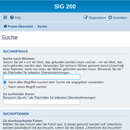
SIG 200
FAQ
Registrieren
Anmelden
Foren-Übersicht
Suche
Suche
SUCHANFRAGE
Suche nach Wörtern:
Setzen Sie ein
+
vor ein Wort, das gefunden werden muss und ein
-
vor ein Wort, das
nicht gefunden werden darf. Verwenden Sie mehrere Wörter getrennt durch
|
innerhalb
einer Klammer, wenn nur eines der Wörter gefunden werden muss. Benutzen Sie ein *
als Platzhalter für teilweise Übereinstimmungen.
Nach allen Begriffen suchen oder Suche wie angegeben verwenden
Nach einem Begriff suchen
Zu suchender Autor:
Benutzen Sie ein * als Platzhalter für teilweise Übereinstimmungen.
SUCHOPTIONEN
Zu durchsuchende Foren:
Wählen Sie das Forum oder die Foren aus, in denen gesucht werden soll. Unterforen
werden automatisch mit durchsucht, sofern Sie die Option „Unterforen durchsuchen“