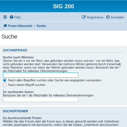
SIG 200
FAQ
Registrieren
Anmelden
Foren-Übersicht
Suche
Suche
SUCHANFRAGE
Suche nach Wörtern:
Setzen Sie ein
+
vor ein Wort, das gefunden werden muss und ein
-
vor ein Wort, das
nicht gefunden werden darf. Verwenden Sie mehrere Wörter getrennt durch
|
innerhalb
einer Klammer, wenn nur eines der Wörter gefunden werden muss. Benutzen Sie ein *
als Platzhalter für teilweise Übereinstimmungen.
Nach allen Begriffen suchen oder Suche wie angegeben verwenden
Nach einem Begriff suchen
Zu suchender Autor:
Benutzen Sie ein * als Platzhalter für teilweise Übereinstimmungen.
SUCHOPTIONEN
Zu durchsuchende Foren:
Wählen Sie das Forum oder die Foren aus, in denen gesucht werden soll. Unterforen
werden automatisch mit durchsucht, sofern Sie die Option „Unterforen durchsuchen“