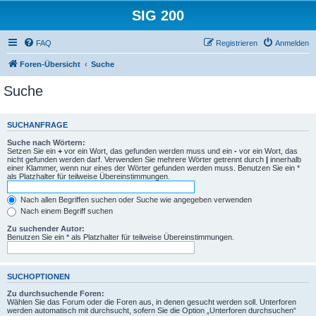
SIG 200
FAQ
Registrieren
Anmelden
Foren-Übersicht
Suche
Suche
SUCHANFRAGE
Suche nach Wörtern:
Setzen Sie ein
+
vor ein Wort, das gefunden werden muss und ein
-
vor ein Wort, das
nicht gefunden werden darf. Verwenden Sie mehrere Wörter getrennt durch
|
innerhalb
einer Klammer, wenn nur eines der Wörter gefunden werden muss. Benutzen Sie ein *
als Platzhalter für teilweise Übereinstimmungen.
Nach allen Begriffen suchen oder Suche wie angegeben verwenden
Nach einem Begriff suchen
Zu suchender Autor:
Benutzen Sie ein * als Platzhalter für teilweise Übereinstimmungen.
SUCHOPTIONEN
Zu durchsuchende Foren:
Wählen Sie das Forum oder die Foren aus, in denen gesucht werden soll. Unterforen
werden automatisch mit durchsucht, sofern Sie die Option „Unterforen durchsuchen“