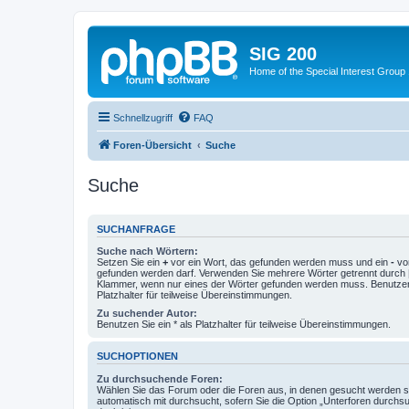
SIG 200
Home of the Special Interest Group
Schnellzugriff
FAQ
Foren-Übersicht
Suche
Suche
SUCHANFRAGE
Suche nach Wörtern:
Setzen Sie ein
+
vor ein Wort, das gefunden werden muss und ein
-
vor
gefunden werden darf. Verwenden Sie mehrere Wörter getrennt durch
Klammer, wenn nur eines der Wörter gefunden werden muss. Benutzen 
Platzhalter für teilweise Übereinstimmungen.
Zu suchender Autor:
Benutzen Sie ein * als Platzhalter für teilweise Übereinstimmungen.
SUCHOPTIONEN
Zu durchsuchende Foren:
Wählen Sie das Forum oder die Foren aus, in denen gesucht werden so
automatisch mit durchsucht, sofern Sie die Option „Unterforen durchs