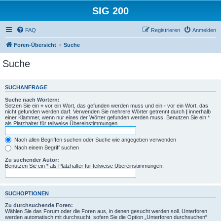
SIG 200
FAQ
Registrieren
Anmelden
Foren-Übersicht
Suche
Suche
SUCHANFRAGE
Suche nach Wörtern:
Setzen Sie ein
+
vor ein Wort, das gefunden werden muss und ein
-
vor ein Wort, das
nicht gefunden werden darf. Verwenden Sie mehrere Wörter getrennt durch
|
innerhalb
einer Klammer, wenn nur eines der Wörter gefunden werden muss. Benutzen Sie ein *
als Platzhalter für teilweise Übereinstimmungen.
Nach allen Begriffen suchen oder Suche wie angegeben verwenden
Nach einem Begriff suchen
Zu suchender Autor:
Benutzen Sie ein * als Platzhalter für teilweise Übereinstimmungen.
SUCHOPTIONEN
Zu durchsuchende Foren:
Wählen Sie das Forum oder die Foren aus, in denen gesucht werden soll. Unterforen
werden automatisch mit durchsucht, sofern Sie die Option „Unterforen durchsuchen“