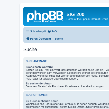
SIG 200
Home of the Special Interest Group
Schnellzugriff
FAQ
Foren-Übersicht
Suche
Suche
SUCHANFRAGE
Suche nach Wörtern:
Setzen Sie ein
+
vor ein Wort, das gefunden werden muss und ein
-
vor
gefunden werden darf. Verwenden Sie mehrere Wörter getrennt durch
Klammer, wenn nur eines der Wörter gefunden werden muss. Benutzen 
Platzhalter für teilweise Übereinstimmungen.
Zu suchender Autor:
Benutzen Sie ein * als Platzhalter für teilweise Übereinstimmungen.
SUCHOPTIONEN
Zu durchsuchende Foren:
Wählen Sie das Forum oder die Foren aus, in denen gesucht werden so
automatisch mit durchsucht, sofern Sie die Option „Unterforen durchs