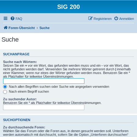
SIG 200
FAQ
Registrieren
Anmelden
Foren-Übersicht
Suche
Suche
SUCHANFRAGE
Suche nach Wörtern:
Setzen Sie ein
+
vor ein Wort, das gefunden werden muss und ein
-
vor ein Wort, das
nicht gefunden werden darf. Verwenden Sie mehrere Wörter getrennt durch
|
innerhalb
einer Klammer, wenn nur eines der Wörter gefunden werden muss. Benutzen Sie ein *
als Platzhalter für teilweise Übereinstimmungen.
Nach allen Begriffen suchen oder Suche wie angegeben verwenden
Nach einem Begriff suchen
Zu suchender Autor:
Benutzen Sie ein * als Platzhalter für teilweise Übereinstimmungen.
SUCHOPTIONEN
Zu durchsuchende Foren:
Wählen Sie das Forum oder die Foren aus, in denen gesucht werden soll. Unterforen
werden automatisch mit durchsucht, sofern Sie die Option „Unterforen durchsuchen“