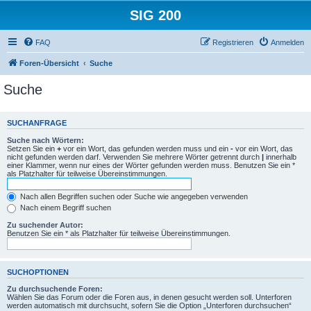
SIG 200
FAQ
Registrieren
Anmelden
Foren-Übersicht
Suche
Suche
SUCHANFRAGE
Suche nach Wörtern:
Setzen Sie ein
+
vor ein Wort, das gefunden werden muss und ein
-
vor ein Wort, das
nicht gefunden werden darf. Verwenden Sie mehrere Wörter getrennt durch
|
innerhalb
einer Klammer, wenn nur eines der Wörter gefunden werden muss. Benutzen Sie ein *
als Platzhalter für teilweise Übereinstimmungen.
Nach allen Begriffen suchen oder Suche wie angegeben verwenden
Nach einem Begriff suchen
Zu suchender Autor:
Benutzen Sie ein * als Platzhalter für teilweise Übereinstimmungen.
SUCHOPTIONEN
Zu durchsuchende Foren:
Wählen Sie das Forum oder die Foren aus, in denen gesucht werden soll. Unterforen
werden automatisch mit durchsucht, sofern Sie die Option „Unterforen durchsuchen“