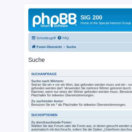
SIG 200
Home of the Special Interest Group
Schnellzugriff
FAQ
Foren-Übersicht
Suche
Suche
SUCHANFRAGE
Suche nach Wörtern:
Setzen Sie ein
+
vor ein Wort, das gefunden werden muss und ein
-
vor
gefunden werden darf. Verwenden Sie mehrere Wörter getrennt durch
Klammer, wenn nur eines der Wörter gefunden werden muss. Benutzen 
Platzhalter für teilweise Übereinstimmungen.
Zu suchender Autor:
Benutzen Sie ein * als Platzhalter für teilweise Übereinstimmungen.
SUCHOPTIONEN
Zu durchsuchende Foren:
Wählen Sie das Forum oder die Foren aus, in denen gesucht werden so
automatisch mit durchsucht, sofern Sie die Option „Unterforen durchs