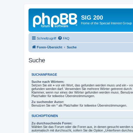
SIG 200
Home of the Special Interest Group
Schnellzugriff
FAQ
Foren-Übersicht
Suche
Suche
SUCHANFRAGE
Suche nach Wörtern:
Setzen Sie ein
+
vor ein Wort, das gefunden werden muss und ein
-
vor
gefunden werden darf. Verwenden Sie mehrere Wörter getrennt durch
Klammer, wenn nur eines der Wörter gefunden werden muss. Benutzen 
Platzhalter für teilweise Übereinstimmungen.
Zu suchender Autor:
Benutzen Sie ein * als Platzhalter für teilweise Übereinstimmungen.
SUCHOPTIONEN
Zu durchsuchende Foren:
Wählen Sie das Forum oder die Foren aus, in denen gesucht werden so
automatisch mit durchsucht, sofern Sie die Option „Unterforen durchs