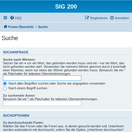
SIG 200
FAQ
Registrieren
Anmelden
Foren-Übersicht
Suche
Suche
SUCHANFRAGE
Suche nach Wörtern:
Setzen Sie ein
+
vor ein Wort, das gefunden werden muss und ein
-
vor ein Wort, das
nicht gefunden werden darf. Verwenden Sie mehrere Wörter getrennt durch
|
innerhalb
einer Klammer, wenn nur eines der Wörter gefunden werden muss. Benutzen Sie ein *
als Platzhalter für teilweise Übereinstimmungen.
Nach allen Begriffen suchen oder Suche wie angegeben verwenden
Nach einem Begriff suchen
Zu suchender Autor:
Benutzen Sie ein * als Platzhalter für teilweise Übereinstimmungen.
SUCHOPTIONEN
Zu durchsuchende Foren:
Wählen Sie das Forum oder die Foren aus, in denen gesucht werden soll. Unterforen
werden automatisch mit durchsucht, sofern Sie die Option „Unterforen durchsuchen“