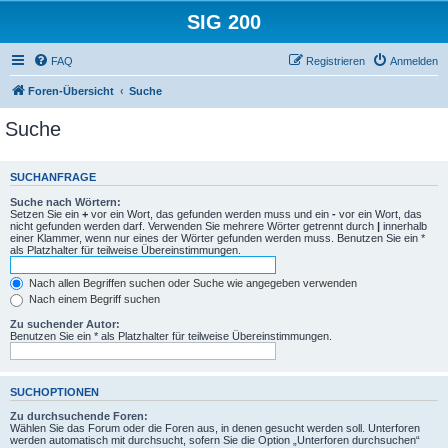
SIG 200
FAQ
Registrieren
Anmelden
Foren-Übersicht
Suche
Suche
SUCHANFRAGE
Suche nach Wörtern:
Setzen Sie ein
+
vor ein Wort, das gefunden werden muss und ein
-
vor ein Wort, das
nicht gefunden werden darf. Verwenden Sie mehrere Wörter getrennt durch
|
innerhalb
einer Klammer, wenn nur eines der Wörter gefunden werden muss. Benutzen Sie ein *
als Platzhalter für teilweise Übereinstimmungen.
Nach allen Begriffen suchen oder Suche wie angegeben verwenden
Nach einem Begriff suchen
Zu suchender Autor:
Benutzen Sie ein * als Platzhalter für teilweise Übereinstimmungen.
SUCHOPTIONEN
Zu durchsuchende Foren:
Wählen Sie das Forum oder die Foren aus, in denen gesucht werden soll. Unterforen
werden automatisch mit durchsucht, sofern Sie die Option „Unterforen durchsuchen“