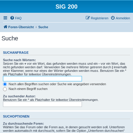
SIG 200
FAQ
Registrieren
Anmelden
Foren-Übersicht
Suche
Suche
SUCHANFRAGE
Suche nach Wörtern:
Setzen Sie ein
+
vor ein Wort, das gefunden werden muss und ein
-
vor ein Wort, das
nicht gefunden werden darf. Verwenden Sie mehrere Wörter getrennt durch
|
innerhalb
einer Klammer, wenn nur eines der Wörter gefunden werden muss. Benutzen Sie ein *
als Platzhalter für teilweise Übereinstimmungen.
Nach allen Begriffen suchen oder Suche wie angegeben verwenden
Nach einem Begriff suchen
Zu suchender Autor:
Benutzen Sie ein * als Platzhalter für teilweise Übereinstimmungen.
SUCHOPTIONEN
Zu durchsuchende Foren:
Wählen Sie das Forum oder die Foren aus, in denen gesucht werden soll. Unterforen
werden automatisch mit durchsucht, sofern Sie die Option „Unterforen durchsuchen“