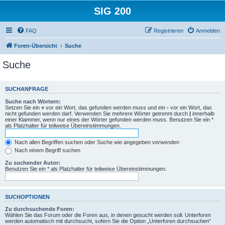
SIG 200
FAQ
Registrieren
Anmelden
Foren-Übersicht
Suche
Suche
SUCHANFRAGE
Suche nach Wörtern:
Setzen Sie ein
+
vor ein Wort, das gefunden werden muss und ein
-
vor ein Wort, das
nicht gefunden werden darf. Verwenden Sie mehrere Wörter getrennt durch
|
innerhalb
einer Klammer, wenn nur eines der Wörter gefunden werden muss. Benutzen Sie ein *
als Platzhalter für teilweise Übereinstimmungen.
Nach allen Begriffen suchen oder Suche wie angegeben verwenden
Nach einem Begriff suchen
Zu suchender Autor:
Benutzen Sie ein * als Platzhalter für teilweise Übereinstimmungen.
SUCHOPTIONEN
Zu durchsuchende Foren:
Wählen Sie das Forum oder die Foren aus, in denen gesucht werden soll. Unterforen
werden automatisch mit durchsucht, sofern Sie die Option „Unterforen durchsuchen“