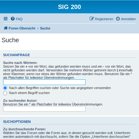
SIG 200
FAQ
Registrieren
Anmelden
Foren-Übersicht
Suche
Suche
SUCHANFRAGE
Suche nach Wörtern:
Setzen Sie ein
+
vor ein Wort, das gefunden werden muss und ein
-
vor ein Wort, das
nicht gefunden werden darf. Verwenden Sie mehrere Wörter getrennt durch
|
innerhalb
einer Klammer, wenn nur eines der Wörter gefunden werden muss. Benutzen Sie ein *
als Platzhalter für teilweise Übereinstimmungen.
Nach allen Begriffen suchen oder Suche wie angegeben verwenden
Nach einem Begriff suchen
Zu suchender Autor:
Benutzen Sie ein * als Platzhalter für teilweise Übereinstimmungen.
SUCHOPTIONEN
Zu durchsuchende Foren:
Wählen Sie das Forum oder die Foren aus, in denen gesucht werden soll. Unterforen
werden automatisch mit durchsucht, sofern Sie die Option „Unterforen durchsuchen“