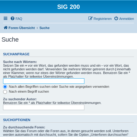
SIG 200
FAQ
Registrieren
Anmelden
Foren-Übersicht
Suche
Suche
SUCHANFRAGE
Suche nach Wörtern:
Setzen Sie ein
+
vor ein Wort, das gefunden werden muss und ein
-
vor ein Wort, das
nicht gefunden werden darf. Verwenden Sie mehrere Wörter getrennt durch
|
innerhalb
einer Klammer, wenn nur eines der Wörter gefunden werden muss. Benutzen Sie ein *
als Platzhalter für teilweise Übereinstimmungen.
Nach allen Begriffen suchen oder Suche wie angegeben verwenden
Nach einem Begriff suchen
Zu suchender Autor:
Benutzen Sie ein * als Platzhalter für teilweise Übereinstimmungen.
SUCHOPTIONEN
Zu durchsuchende Foren:
Wählen Sie das Forum oder die Foren aus, in denen gesucht werden soll. Unterforen
werden automatisch mit durchsucht, sofern Sie die Option „Unterforen durchsuchen“