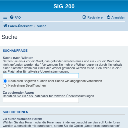
SIG 200
FAQ
Registrieren
Anmelden
Foren-Übersicht
Suche
Suche
SUCHANFRAGE
Suche nach Wörtern:
Setzen Sie ein
+
vor ein Wort, das gefunden werden muss und ein
-
vor ein Wort, das
nicht gefunden werden darf. Verwenden Sie mehrere Wörter getrennt durch
|
innerhalb
einer Klammer, wenn nur eines der Wörter gefunden werden muss. Benutzen Sie ein *
als Platzhalter für teilweise Übereinstimmungen.
Nach allen Begriffen suchen oder Suche wie angegeben verwenden
Nach einem Begriff suchen
Zu suchender Autor:
Benutzen Sie ein * als Platzhalter für teilweise Übereinstimmungen.
SUCHOPTIONEN
Zu durchsuchende Foren:
Wählen Sie das Forum oder die Foren aus, in denen gesucht werden soll. Unterforen
werden automatisch mit durchsucht, sofern Sie die Option „Unterforen durchsuchen“