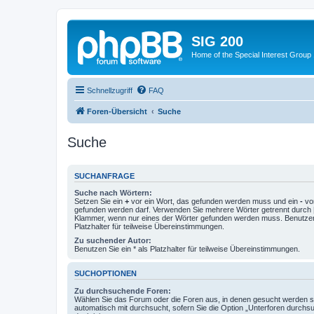
SIG 200
Home of the Special Interest Group
Schnellzugriff
FAQ
Foren-Übersicht
Suche
Suche
SUCHANFRAGE
Suche nach Wörtern:
Setzen Sie ein
+
vor ein Wort, das gefunden werden muss und ein
-
vor
gefunden werden darf. Verwenden Sie mehrere Wörter getrennt durch
Klammer, wenn nur eines der Wörter gefunden werden muss. Benutzen 
Platzhalter für teilweise Übereinstimmungen.
Zu suchender Autor:
Benutzen Sie ein * als Platzhalter für teilweise Übereinstimmungen.
SUCHOPTIONEN
Zu durchsuchende Foren:
Wählen Sie das Forum oder die Foren aus, in denen gesucht werden so
automatisch mit durchsucht, sofern Sie die Option „Unterforen durchs