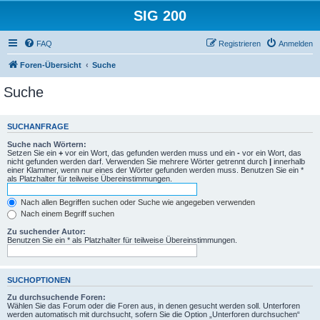
SIG 200
FAQ
Registrieren
Anmelden
Foren-Übersicht
Suche
Suche
SUCHANFRAGE
Suche nach Wörtern:
Setzen Sie ein
+
vor ein Wort, das gefunden werden muss und ein
-
vor ein Wort, das
nicht gefunden werden darf. Verwenden Sie mehrere Wörter getrennt durch
|
innerhalb
einer Klammer, wenn nur eines der Wörter gefunden werden muss. Benutzen Sie ein *
als Platzhalter für teilweise Übereinstimmungen.
Nach allen Begriffen suchen oder Suche wie angegeben verwenden
Nach einem Begriff suchen
Zu suchender Autor:
Benutzen Sie ein * als Platzhalter für teilweise Übereinstimmungen.
SUCHOPTIONEN
Zu durchsuchende Foren:
Wählen Sie das Forum oder die Foren aus, in denen gesucht werden soll. Unterforen
werden automatisch mit durchsucht, sofern Sie die Option „Unterforen durchsuchen“