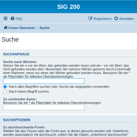
SIG 200
FAQ
Registrieren
Anmelden
Foren-Übersicht
Suche
Suche
SUCHANFRAGE
Suche nach Wörtern:
Setzen Sie ein
+
vor ein Wort, das gefunden werden muss und ein
-
vor ein Wort, das
nicht gefunden werden darf. Verwenden Sie mehrere Wörter getrennt durch
|
innerhalb
einer Klammer, wenn nur eines der Wörter gefunden werden muss. Benutzen Sie ein *
als Platzhalter für teilweise Übereinstimmungen.
Nach allen Begriffen suchen oder Suche wie angegeben verwenden
Nach einem Begriff suchen
Zu suchender Autor:
Benutzen Sie ein * als Platzhalter für teilweise Übereinstimmungen.
SUCHOPTIONEN
Zu durchsuchende Foren:
Wählen Sie das Forum oder die Foren aus, in denen gesucht werden soll. Unterforen
werden automatisch mit durchsucht, sofern Sie die Option „Unterforen durchsuchen“