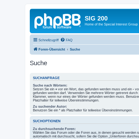
SIG 200
Home of the Special Interest Group
Schnellzugriff
FAQ
Foren-Übersicht
Suche
Suche
SUCHANFRAGE
Suche nach Wörtern:
Setzen Sie ein
+
vor ein Wort, das gefunden werden muss und ein
-
vor
gefunden werden darf. Verwenden Sie mehrere Wörter getrennt durch
Klammer, wenn nur eines der Wörter gefunden werden muss. Benutzen 
Platzhalter für teilweise Übereinstimmungen.
Zu suchender Autor:
Benutzen Sie ein * als Platzhalter für teilweise Übereinstimmungen.
SUCHOPTIONEN
Zu durchsuchende Foren:
Wählen Sie das Forum oder die Foren aus, in denen gesucht werden so
automatisch mit durchsucht, sofern Sie die Option „Unterforen durchs