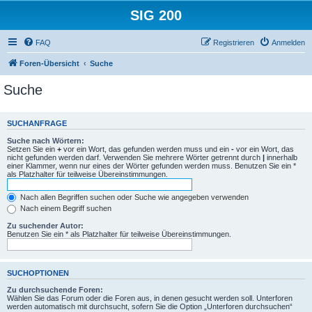
SIG 200
FAQ
Registrieren
Anmelden
Foren-Übersicht
Suche
Suche
SUCHANFRAGE
Suche nach Wörtern:
Setzen Sie ein
+
vor ein Wort, das gefunden werden muss und ein
-
vor ein Wort, das
nicht gefunden werden darf. Verwenden Sie mehrere Wörter getrennt durch
|
innerhalb
einer Klammer, wenn nur eines der Wörter gefunden werden muss. Benutzen Sie ein *
als Platzhalter für teilweise Übereinstimmungen.
Nach allen Begriffen suchen oder Suche wie angegeben verwenden
Nach einem Begriff suchen
Zu suchender Autor:
Benutzen Sie ein * als Platzhalter für teilweise Übereinstimmungen.
SUCHOPTIONEN
Zu durchsuchende Foren:
Wählen Sie das Forum oder die Foren aus, in denen gesucht werden soll. Unterforen
werden automatisch mit durchsucht, sofern Sie die Option „Unterforen durchsuchen“