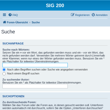
SIG 200
FAQ
Registrieren
Anmelden
Foren-Übersicht
Suche
Suche
SUCHANFRAGE
Suche nach Wörtern:
Setzen Sie ein
+
vor ein Wort, das gefunden werden muss und ein
-
vor ein Wort, das
nicht gefunden werden darf. Verwenden Sie mehrere Wörter getrennt durch
|
innerhalb
einer Klammer, wenn nur eines der Wörter gefunden werden muss. Benutzen Sie ein *
als Platzhalter für teilweise Übereinstimmungen.
Nach allen Begriffen suchen oder Suche wie angegeben verwenden
Nach einem Begriff suchen
Zu suchender Autor:
Benutzen Sie ein * als Platzhalter für teilweise Übereinstimmungen.
SUCHOPTIONEN
Zu durchsuchende Foren:
Wählen Sie das Forum oder die Foren aus, in denen gesucht werden soll. Unterforen
werden automatisch mit durchsucht, sofern Sie die Option „Unterforen durchsuchen“