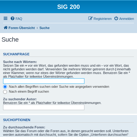
SIG 200
FAQ
Registrieren
Anmelden
Foren-Übersicht
Suche
Suche
SUCHANFRAGE
Suche nach Wörtern:
Setzen Sie ein
+
vor ein Wort, das gefunden werden muss und ein
-
vor ein Wort, das
nicht gefunden werden darf. Verwenden Sie mehrere Wörter getrennt durch
|
innerhalb
einer Klammer, wenn nur eines der Wörter gefunden werden muss. Benutzen Sie ein *
als Platzhalter für teilweise Übereinstimmungen.
Nach allen Begriffen suchen oder Suche wie angegeben verwenden
Nach einem Begriff suchen
Zu suchender Autor:
Benutzen Sie ein * als Platzhalter für teilweise Übereinstimmungen.
SUCHOPTIONEN
Zu durchsuchende Foren:
Wählen Sie das Forum oder die Foren aus, in denen gesucht werden soll. Unterforen
werden automatisch mit durchsucht, sofern Sie die Option „Unterforen durchsuchen“