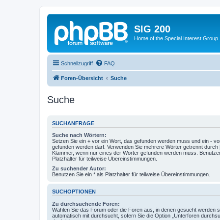
SIG 200
Home of the Special Interest Group
Schnellzugriff
FAQ
Foren-Übersicht
Suche
Suche
SUCHANFRAGE
Suche nach Wörtern:
Setzen Sie ein
+
vor ein Wort, das gefunden werden muss und ein
-
vor
gefunden werden darf. Verwenden Sie mehrere Wörter getrennt durch
Klammer, wenn nur eines der Wörter gefunden werden muss. Benutzen 
Platzhalter für teilweise Übereinstimmungen.
Zu suchender Autor:
Benutzen Sie ein * als Platzhalter für teilweise Übereinstimmungen.
SUCHOPTIONEN
Zu durchsuchende Foren:
Wählen Sie das Forum oder die Foren aus, in denen gesucht werden so
automatisch mit durchsucht, sofern Sie die Option „Unterforen durchs