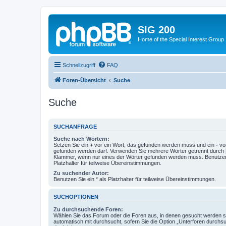
SIG 200
Home of the Special Interest Group
Schnellzugriff
FAQ
Foren-Übersicht
Suche
Suche
SUCHANFRAGE
Suche nach Wörtern:
Setzen Sie ein
+
vor ein Wort, das gefunden werden muss und ein
-
vor
gefunden werden darf. Verwenden Sie mehrere Wörter getrennt durch
Klammer, wenn nur eines der Wörter gefunden werden muss. Benutzen 
Platzhalter für teilweise Übereinstimmungen.
Zu suchender Autor:
Benutzen Sie ein * als Platzhalter für teilweise Übereinstimmungen.
SUCHOPTIONEN
Zu durchsuchende Foren:
Wählen Sie das Forum oder die Foren aus, in denen gesucht werden so
automatisch mit durchsucht, sofern Sie die Option „Unterforen durchs