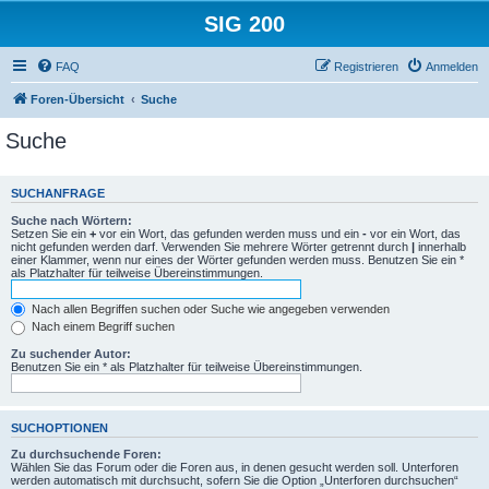
SIG 200
FAQ
Registrieren
Anmelden
Foren-Übersicht
Suche
Suche
SUCHANFRAGE
Suche nach Wörtern:
Setzen Sie ein
+
vor ein Wort, das gefunden werden muss und ein
-
vor ein Wort, das
nicht gefunden werden darf. Verwenden Sie mehrere Wörter getrennt durch
|
innerhalb
einer Klammer, wenn nur eines der Wörter gefunden werden muss. Benutzen Sie ein *
als Platzhalter für teilweise Übereinstimmungen.
Nach allen Begriffen suchen oder Suche wie angegeben verwenden
Nach einem Begriff suchen
Zu suchender Autor:
Benutzen Sie ein * als Platzhalter für teilweise Übereinstimmungen.
SUCHOPTIONEN
Zu durchsuchende Foren:
Wählen Sie das Forum oder die Foren aus, in denen gesucht werden soll. Unterforen
werden automatisch mit durchsucht, sofern Sie die Option „Unterforen durchsuchen“