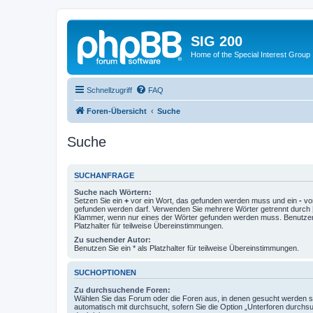
SIG 200
Home of the Special Interest Group
Schnellzugriff
FAQ
Foren-Übersicht
Suche
Suche
SUCHANFRAGE
Suche nach Wörtern:
Setzen Sie ein
+
vor ein Wort, das gefunden werden muss und ein
-
vor
gefunden werden darf. Verwenden Sie mehrere Wörter getrennt durch
Klammer, wenn nur eines der Wörter gefunden werden muss. Benutzen 
Platzhalter für teilweise Übereinstimmungen.
Zu suchender Autor:
Benutzen Sie ein * als Platzhalter für teilweise Übereinstimmungen.
SUCHOPTIONEN
Zu durchsuchende Foren:
Wählen Sie das Forum oder die Foren aus, in denen gesucht werden so
automatisch mit durchsucht, sofern Sie die Option „Unterforen durchs