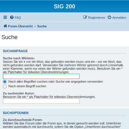
SIG 200
FAQ
Registrieren
Anmelden
Foren-Übersicht
Suche
Suche
SUCHANFRAGE
Suche nach Wörtern:
Setzen Sie ein
+
vor ein Wort, das gefunden werden muss und ein
-
vor ein Wort, das
nicht gefunden werden darf. Verwenden Sie mehrere Wörter getrennt durch
|
innerhalb
einer Klammer, wenn nur eines der Wörter gefunden werden muss. Benutzen Sie ein *
als Platzhalter für teilweise Übereinstimmungen.
Nach allen Begriffen suchen oder Suche wie angegeben verwenden
Nach einem Begriff suchen
Zu suchender Autor:
Benutzen Sie ein * als Platzhalter für teilweise Übereinstimmungen.
SUCHOPTIONEN
Zu durchsuchende Foren:
Wählen Sie das Forum oder die Foren aus, in denen gesucht werden soll. Unterforen
werden automatisch mit durchsucht, sofern Sie die Option „Unterforen durchsuchen“