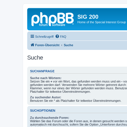
SIG 200
Home of the Special Interest Group
Schnellzugriff
FAQ
Foren-Übersicht
Suche
Suche
SUCHANFRAGE
Suche nach Wörtern:
Setzen Sie ein
+
vor ein Wort, das gefunden werden muss und ein
-
vor
gefunden werden darf. Verwenden Sie mehrere Wörter getrennt durch
Klammer, wenn nur eines der Wörter gefunden werden muss. Benutzen 
Platzhalter für teilweise Übereinstimmungen.
Zu suchender Autor:
Benutzen Sie ein * als Platzhalter für teilweise Übereinstimmungen.
SUCHOPTIONEN
Zu durchsuchende Foren:
Wählen Sie das Forum oder die Foren aus, in denen gesucht werden so
automatisch mit durchsucht, sofern Sie die Option „Unterforen durchs