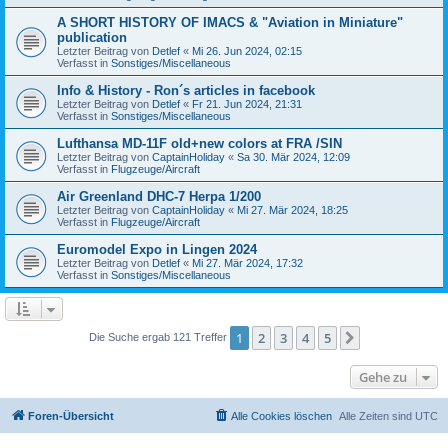
A SHORT HISTORY OF IMACS & "Aviation in Miniature"
publication
Letzter Beitrag von
Detlef
«
Mi 26. Jun 2024, 02:15
Verfasst in
Sonstiges/Miscellaneous
Info & History - Ron´s articles in facebook
Letzter Beitrag von
Detlef
«
Fr 21. Jun 2024, 21:31
Verfasst in
Sonstiges/Miscellaneous
Lufthansa MD-11F old+new colors at FRA /SIN
Letzter Beitrag von
CaptainHoliday
«
Sa 30. Mär 2024, 12:09
Verfasst in
Flugzeuge/Aircraft
Air Greenland DHC-7 Herpa 1/200
Letzter Beitrag von
CaptainHoliday
«
Mi 27. Mär 2024, 18:25
Verfasst in
Flugzeuge/Aircraft
Euromodel Expo in Lingen 2024
Letzter Beitrag von
Detlef
«
Mi 27. Mär 2024, 17:32
Verfasst in
Sonstiges/Miscellaneous
1
2
3
4
5
Nächste
Die Suche ergab 121 Treffer
Gehe zu
Foren-Übersicht
Alle Cookies löschen
Alle Zeiten sind
UTC