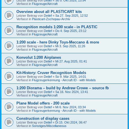
Letzter Beitrag von
Detlef
«
So 5. Okt 2025, 13:54
Verfasst in
Flugzeuge/Aircraft
Overview about all PLASTICART kits
Letzter Beitrag von
Detlef
«
Sa 27. Sep 2025, 12:52
Verfasst in
Plasticart-Zschopau-Archiv
Recognition models 1:200 scale - in PLASTIC
Letzter Beitrag von
Detlef
«
Do 4. Sep 2025, 23:12
Verfasst in
Flugzeuge/Aircraft
1:200 scale - here Dinky Toys-Meccano & more
Letzter Beitrag von
Detlef
«
Mi 3. Sep 2025, 11:26
Verfasst in
Flugzeuge/Aircraft
Konvolut 1:200 Airplanes
Letzter Beitrag von
Detlef
«
Mi 27. Aug 2025, 01:41
Verfasst in
Flugzeuge/Aircraft
Kit-History: Cruver Recognition Models
Letzter Beitrag von
Detlef
«
So 9. Mär 2025, 14:01
Verfasst in
Flugzeugerkennung - Aircraft ID - with Models
1:200 Diorama – build by Andrew Crowe – source fb
Letzter Beitrag von
Detlef
«
Sa 16. Nov 2024, 13:41
Verfasst in
Flugzeuge/Aircraft
Plane Model offers - 200 scale
Letzter Beitrag von
Detlef
«
Mi 6. Nov 2024, 03:34
Verfasst in
Flugzeugerkennung - Aircraft ID - with Models
Construction of display cases
Letzter Beitrag von
Detlef
«
Di 15. Okt 2024, 06:47
Verfasst in
Sonstiges/Miscellaneous