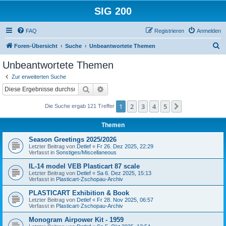
SIG 200
FAQ
Registrieren
Anmelden
S
Foren-Übersicht
Suche
Unbeantwortete Themen
u
Unbeantwortete Themen
c
Zur erweiterten Suche
h
Suche
Erweiterte Suche
e
1
2
3
4
5
Nächste
Die Suche ergab 121 Treffer
Themen
Season Greetings 2025/2026
Letzter Beitrag von
Detlef
«
Fr 26. Dez 2025, 22:29
Verfasst in
Sonstiges/Miscellaneous
IL-14 model VEB Plasticart 87 scale
Letzter Beitrag von
Detlef
«
Sa 6. Dez 2025, 15:13
Verfasst in
Plasticart-Zschopau-Archiv
PLASTICART Exhibition & Book
Letzter Beitrag von
Detlef
«
Fr 28. Nov 2025, 06:57
Verfasst in
Plasticart-Zschopau-Archiv
Monogram Airpower Kit - 1959