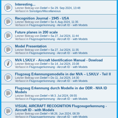
Interesting...
Letzter Beitrag von
Detlef
«
So 29. Sep 2024, 13:48
Verfasst in
Sonstiges/Miscellaneous
Recognition Journal - 1945 - USA
Letzter Beitrag von
Detlef
«
So 4. Aug 2024, 11:35
Verfasst in
Flugzeugerkennung - Aircraft ID - with Models
Future planes in 200 scale
Letzter Beitrag von
Detlef
«
Sa 27. Jul 2024, 11:44
Verfasst in
Flugzeugerkennung - Aircraft ID - with Models
Model Presentation
Letzter Beitrag von
Detlef
«
Sa 27. Jul 2024, 11:35
Verfasst in
Flugzeugerkennung - Aircraft ID - with Models
NVA LSK/LV - Aircraft Identification Manual - Dowload
Letzter Beitrag von
Detlef
«
So 14. Jul 2024, 15:08
Verfasst in
Flugzeugerkennung - Aircraft ID - with Models
Flugzeug Erkennungsmodelle in der NVA – LSK/LV - Teil II
Letzter Beitrag von
Detlef
«
Do 11. Jul 2024, 14:30
Verfasst in
Flugzeugerkennung - Aircraft ID - with Models
Flugzeug Erkennung durch Modelle in der DDR - NVA ID
Models
Letzter Beitrag von
Detlef
«
Mi 3. Jul 2024, 09:55
Verfasst in
Flugzeugerkennung - Aircraft ID - with Models
VISUAL AIRCRAFT RECOGNITION Flugzeugerkennung -
Aircraft ID - with Models
Letzter Beitrag von
Detlef
«
Mi 26. Jun 2024, 08:39
Verfasst in
Flugzeugerkennung - Aircraft ID - with Models