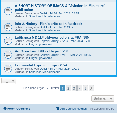
A SHORT HISTORY OF IMACS & "Aviation in Miniature"
publication
Letzter Beitrag von
Detlef
«
Mi 26. Jun 2024, 02:15
Verfasst in
Sonstiges/Miscellaneous
Info & History - Ron´s articles in facebook
Letzter Beitrag von
Detlef
«
Fr 21. Jun 2024, 21:31
Verfasst in
Sonstiges/Miscellaneous
Lufthansa MD-11F old+new colors at FRA /SIN
Letzter Beitrag von
CaptainHoliday
«
Sa 30. Mär 2024, 12:09
Verfasst in
Flugzeuge/Aircraft
Air Greenland DHC-7 Herpa 1/200
Letzter Beitrag von
CaptainHoliday
«
Mi 27. Mär 2024, 18:25
Verfasst in
Flugzeuge/Aircraft
Euromodel Expo in Lingen 2024
Letzter Beitrag von
Detlef
«
Mi 27. Mär 2024, 17:32
Verfasst in
Sonstiges/Miscellaneous
1
2
3
4
5
Nächste
Die Suche ergab 121 Treffer
Gehe zu
Foren-Übersicht
Alle Cookies löschen
Alle Zeiten sind
UTC