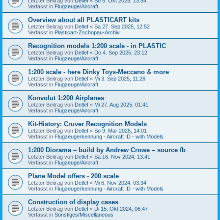
Letzter Beitrag von
Detlef
«
So 5. Okt 2025, 13:54
Verfasst in
Flugzeuge/Aircraft
Overview about all PLASTICART kits
Letzter Beitrag von
Detlef
«
Sa 27. Sep 2025, 12:52
Verfasst in
Plasticart-Zschopau-Archiv
Recognition models 1:200 scale - in PLASTIC
Letzter Beitrag von
Detlef
«
Do 4. Sep 2025, 23:12
Verfasst in
Flugzeuge/Aircraft
1:200 scale - here Dinky Toys-Meccano & more
Letzter Beitrag von
Detlef
«
Mi 3. Sep 2025, 11:26
Verfasst in
Flugzeuge/Aircraft
Konvolut 1:200 Airplanes
Letzter Beitrag von
Detlef
«
Mi 27. Aug 2025, 01:41
Verfasst in
Flugzeuge/Aircraft
Kit-History: Cruver Recognition Models
Letzter Beitrag von
Detlef
«
So 9. Mär 2025, 14:01
Verfasst in
Flugzeugerkennung - Aircraft ID - with Models
1:200 Diorama – build by Andrew Crowe – source fb
Letzter Beitrag von
Detlef
«
Sa 16. Nov 2024, 13:41
Verfasst in
Flugzeuge/Aircraft
Plane Model offers - 200 scale
Letzter Beitrag von
Detlef
«
Mi 6. Nov 2024, 03:34
Verfasst in
Flugzeugerkennung - Aircraft ID - with Models
Construction of display cases
Letzter Beitrag von
Detlef
«
Di 15. Okt 2024, 06:47
Verfasst in
Sonstiges/Miscellaneous