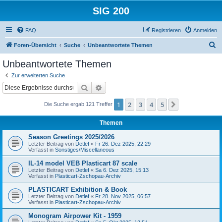
SIG 200
FAQ
Registrieren
Anmelden
S
Foren-Übersicht
Suche
Unbeantwortete Themen
u
Unbeantwortete Themen
c
Zur erweiterten Suche
h
Suche
Erweiterte Suche
e
1
2
3
4
5
Nächste
Die Suche ergab 121 Treffer
Themen
Season Greetings 2025/2026
Letzter Beitrag von
Detlef
«
Fr 26. Dez 2025, 22:29
Verfasst in
Sonstiges/Miscellaneous
IL-14 model VEB Plasticart 87 scale
Letzter Beitrag von
Detlef
«
Sa 6. Dez 2025, 15:13
Verfasst in
Plasticart-Zschopau-Archiv
PLASTICART Exhibition & Book
Letzter Beitrag von
Detlef
«
Fr 28. Nov 2025, 06:57
Verfasst in
Plasticart-Zschopau-Archiv
Monogram Airpower Kit - 1959