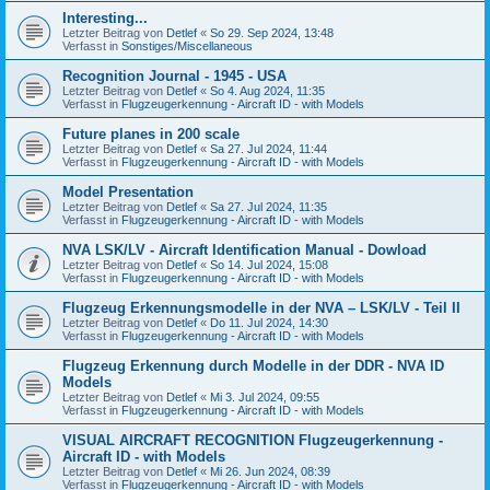
Interesting...
Letzter Beitrag von
Detlef
«
So 29. Sep 2024, 13:48
Verfasst in
Sonstiges/Miscellaneous
Recognition Journal - 1945 - USA
Letzter Beitrag von
Detlef
«
So 4. Aug 2024, 11:35
Verfasst in
Flugzeugerkennung - Aircraft ID - with Models
Future planes in 200 scale
Letzter Beitrag von
Detlef
«
Sa 27. Jul 2024, 11:44
Verfasst in
Flugzeugerkennung - Aircraft ID - with Models
Model Presentation
Letzter Beitrag von
Detlef
«
Sa 27. Jul 2024, 11:35
Verfasst in
Flugzeugerkennung - Aircraft ID - with Models
NVA LSK/LV - Aircraft Identification Manual - Dowload
Letzter Beitrag von
Detlef
«
So 14. Jul 2024, 15:08
Verfasst in
Flugzeugerkennung - Aircraft ID - with Models
Flugzeug Erkennungsmodelle in der NVA – LSK/LV - Teil II
Letzter Beitrag von
Detlef
«
Do 11. Jul 2024, 14:30
Verfasst in
Flugzeugerkennung - Aircraft ID - with Models
Flugzeug Erkennung durch Modelle in der DDR - NVA ID
Models
Letzter Beitrag von
Detlef
«
Mi 3. Jul 2024, 09:55
Verfasst in
Flugzeugerkennung - Aircraft ID - with Models
VISUAL AIRCRAFT RECOGNITION Flugzeugerkennung -
Aircraft ID - with Models
Letzter Beitrag von
Detlef
«
Mi 26. Jun 2024, 08:39
Verfasst in
Flugzeugerkennung - Aircraft ID - with Models