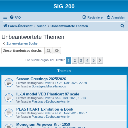
SIG 200
FAQ
Registrieren
Anmelden
S
Foren-Übersicht
Suche
Unbeantwortete Themen
u
Unbeantwortete Themen
c
Zur erweiterten Suche
h
Suche
Erweiterte Suche
e
1
2
3
4
5
Nächste
Die Suche ergab 121 Treffer
Themen
Season Greetings 2025/2026
Letzter Beitrag von
Detlef
«
Fr 26. Dez 2025, 22:29
Verfasst in
Sonstiges/Miscellaneous
IL-14 model VEB Plasticart 87 scale
Letzter Beitrag von
Detlef
«
Sa 6. Dez 2025, 15:13
Verfasst in
Plasticart-Zschopau-Archiv
PLASTICART Exhibition & Book
Letzter Beitrag von
Detlef
«
Fr 28. Nov 2025, 06:57
Verfasst in
Plasticart-Zschopau-Archiv
Monogram Airpower Kit - 1959