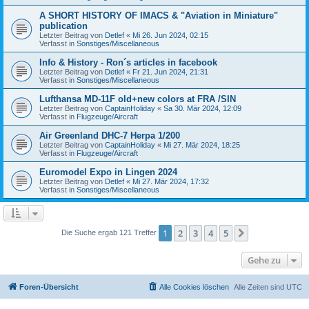
A SHORT HISTORY OF IMACS & "Aviation in Miniature"
publication
Letzter Beitrag von
Detlef
«
Mi 26. Jun 2024, 02:15
Verfasst in
Sonstiges/Miscellaneous
Info & History - Ron´s articles in facebook
Letzter Beitrag von
Detlef
«
Fr 21. Jun 2024, 21:31
Verfasst in
Sonstiges/Miscellaneous
Lufthansa MD-11F old+new colors at FRA /SIN
Letzter Beitrag von
CaptainHoliday
«
Sa 30. Mär 2024, 12:09
Verfasst in
Flugzeuge/Aircraft
Air Greenland DHC-7 Herpa 1/200
Letzter Beitrag von
CaptainHoliday
«
Mi 27. Mär 2024, 18:25
Verfasst in
Flugzeuge/Aircraft
Euromodel Expo in Lingen 2024
Letzter Beitrag von
Detlef
«
Mi 27. Mär 2024, 17:32
Verfasst in
Sonstiges/Miscellaneous
1
2
3
4
5
Nächste
Die Suche ergab 121 Treffer
Gehe zu
Foren-Übersicht
Alle Cookies löschen
Alle Zeiten sind
UTC