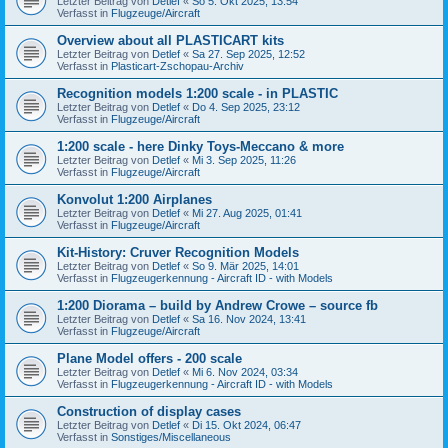
Letzter Beitrag von
Detlef
«
So 5. Okt 2025, 13:54
Verfasst in
Flugzeuge/Aircraft
Overview about all PLASTICART kits
Letzter Beitrag von
Detlef
«
Sa 27. Sep 2025, 12:52
Verfasst in
Plasticart-Zschopau-Archiv
Recognition models 1:200 scale - in PLASTIC
Letzter Beitrag von
Detlef
«
Do 4. Sep 2025, 23:12
Verfasst in
Flugzeuge/Aircraft
1:200 scale - here Dinky Toys-Meccano & more
Letzter Beitrag von
Detlef
«
Mi 3. Sep 2025, 11:26
Verfasst in
Flugzeuge/Aircraft
Konvolut 1:200 Airplanes
Letzter Beitrag von
Detlef
«
Mi 27. Aug 2025, 01:41
Verfasst in
Flugzeuge/Aircraft
Kit-History: Cruver Recognition Models
Letzter Beitrag von
Detlef
«
So 9. Mär 2025, 14:01
Verfasst in
Flugzeugerkennung - Aircraft ID - with Models
1:200 Diorama – build by Andrew Crowe – source fb
Letzter Beitrag von
Detlef
«
Sa 16. Nov 2024, 13:41
Verfasst in
Flugzeuge/Aircraft
Plane Model offers - 200 scale
Letzter Beitrag von
Detlef
«
Mi 6. Nov 2024, 03:34
Verfasst in
Flugzeugerkennung - Aircraft ID - with Models
Construction of display cases
Letzter Beitrag von
Detlef
«
Di 15. Okt 2024, 06:47
Verfasst in
Sonstiges/Miscellaneous