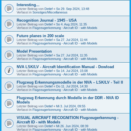
Interesting...
Letzter Beitrag von
Detlef
«
So 29. Sep 2024, 13:48
Verfasst in
Sonstiges/Miscellaneous
Recognition Journal - 1945 - USA
Letzter Beitrag von
Detlef
«
So 4. Aug 2024, 11:35
Verfasst in
Flugzeugerkennung - Aircraft ID - with Models
Future planes in 200 scale
Letzter Beitrag von
Detlef
«
Sa 27. Jul 2024, 11:44
Verfasst in
Flugzeugerkennung - Aircraft ID - with Models
Model Presentation
Letzter Beitrag von
Detlef
«
Sa 27. Jul 2024, 11:35
Verfasst in
Flugzeugerkennung - Aircraft ID - with Models
NVA LSK/LV - Aircraft Identification Manual - Dowload
Letzter Beitrag von
Detlef
«
So 14. Jul 2024, 15:08
Verfasst in
Flugzeugerkennung - Aircraft ID - with Models
Flugzeug Erkennungsmodelle in der NVA – LSK/LV - Teil II
Letzter Beitrag von
Detlef
«
Do 11. Jul 2024, 14:30
Verfasst in
Flugzeugerkennung - Aircraft ID - with Models
Flugzeug Erkennung durch Modelle in der DDR - NVA ID
Models
Letzter Beitrag von
Detlef
«
Mi 3. Jul 2024, 09:55
Verfasst in
Flugzeugerkennung - Aircraft ID - with Models
VISUAL AIRCRAFT RECOGNITION Flugzeugerkennung -
Aircraft ID - with Models
Letzter Beitrag von
Detlef
«
Mi 26. Jun 2024, 08:39
Verfasst in
Flugzeugerkennung - Aircraft ID - with Models