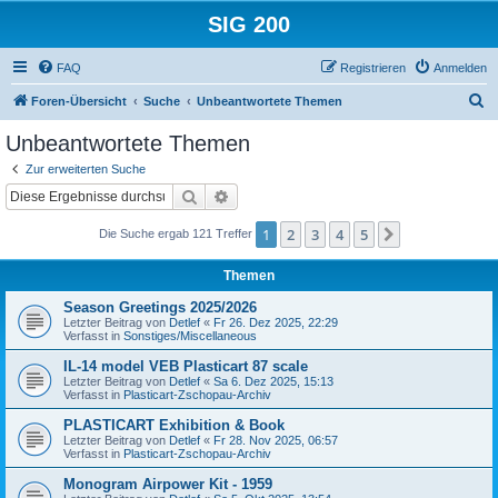
SIG 200
FAQ
Registrieren
Anmelden
S
Foren-Übersicht
Suche
Unbeantwortete Themen
u
Unbeantwortete Themen
c
Zur erweiterten Suche
h
Suche
Erweiterte Suche
e
1
2
3
4
5
Nächste
Die Suche ergab 121 Treffer
Themen
Season Greetings 2025/2026
Letzter Beitrag von
Detlef
«
Fr 26. Dez 2025, 22:29
Verfasst in
Sonstiges/Miscellaneous
IL-14 model VEB Plasticart 87 scale
Letzter Beitrag von
Detlef
«
Sa 6. Dez 2025, 15:13
Verfasst in
Plasticart-Zschopau-Archiv
PLASTICART Exhibition & Book
Letzter Beitrag von
Detlef
«
Fr 28. Nov 2025, 06:57
Verfasst in
Plasticart-Zschopau-Archiv
Monogram Airpower Kit - 1959