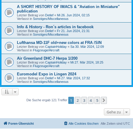
A SHORT HISTORY OF IMACS & "Aviation in Miniature"
publication
Letzter Beitrag von
Detlef
«
Mi 26. Jun 2024, 02:15
Verfasst in
Sonstiges/Miscellaneous
Info & History - Ron´s articles in facebook
Letzter Beitrag von
Detlef
«
Fr 21. Jun 2024, 21:31
Verfasst in
Sonstiges/Miscellaneous
Lufthansa MD-11F old+new colors at FRA /SIN
Letzter Beitrag von
CaptainHoliday
«
Sa 30. Mär 2024, 12:09
Verfasst in
Flugzeuge/Aircraft
Air Greenland DHC-7 Herpa 1/200
Letzter Beitrag von
CaptainHoliday
«
Mi 27. Mär 2024, 18:25
Verfasst in
Flugzeuge/Aircraft
Euromodel Expo in Lingen 2024
Letzter Beitrag von
Detlef
«
Mi 27. Mär 2024, 17:32
Verfasst in
Sonstiges/Miscellaneous
1
2
3
4
5
Nächste
Die Suche ergab 121 Treffer
Gehe zu
Foren-Übersicht
Alle Cookies löschen
Alle Zeiten sind
UTC