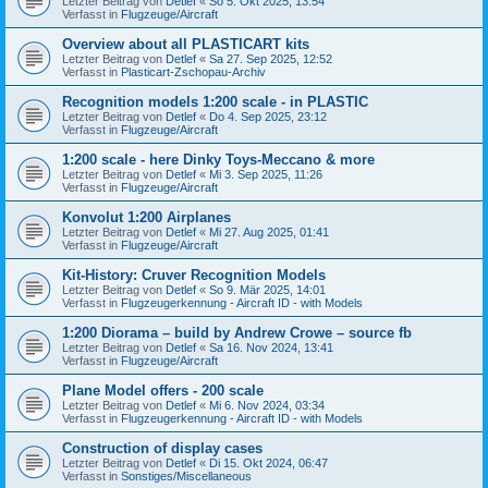
Letzter Beitrag von
Detlef
«
So 5. Okt 2025, 13:54
Verfasst in
Flugzeuge/Aircraft
Overview about all PLASTICART kits
Letzter Beitrag von
Detlef
«
Sa 27. Sep 2025, 12:52
Verfasst in
Plasticart-Zschopau-Archiv
Recognition models 1:200 scale - in PLASTIC
Letzter Beitrag von
Detlef
«
Do 4. Sep 2025, 23:12
Verfasst in
Flugzeuge/Aircraft
1:200 scale - here Dinky Toys-Meccano & more
Letzter Beitrag von
Detlef
«
Mi 3. Sep 2025, 11:26
Verfasst in
Flugzeuge/Aircraft
Konvolut 1:200 Airplanes
Letzter Beitrag von
Detlef
«
Mi 27. Aug 2025, 01:41
Verfasst in
Flugzeuge/Aircraft
Kit-History: Cruver Recognition Models
Letzter Beitrag von
Detlef
«
So 9. Mär 2025, 14:01
Verfasst in
Flugzeugerkennung - Aircraft ID - with Models
1:200 Diorama – build by Andrew Crowe – source fb
Letzter Beitrag von
Detlef
«
Sa 16. Nov 2024, 13:41
Verfasst in
Flugzeuge/Aircraft
Plane Model offers - 200 scale
Letzter Beitrag von
Detlef
«
Mi 6. Nov 2024, 03:34
Verfasst in
Flugzeugerkennung - Aircraft ID - with Models
Construction of display cases
Letzter Beitrag von
Detlef
«
Di 15. Okt 2024, 06:47
Verfasst in
Sonstiges/Miscellaneous