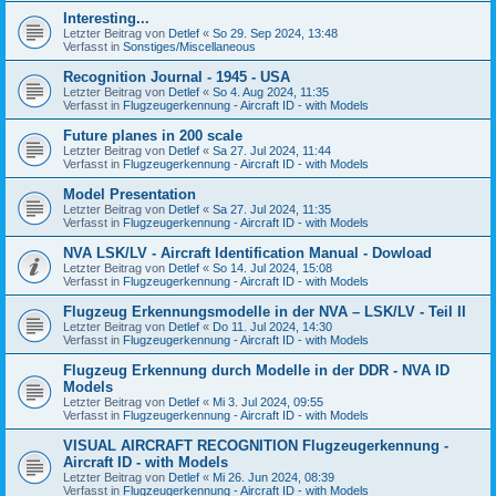
Interesting...
Letzter Beitrag von
Detlef
«
So 29. Sep 2024, 13:48
Verfasst in
Sonstiges/Miscellaneous
Recognition Journal - 1945 - USA
Letzter Beitrag von
Detlef
«
So 4. Aug 2024, 11:35
Verfasst in
Flugzeugerkennung - Aircraft ID - with Models
Future planes in 200 scale
Letzter Beitrag von
Detlef
«
Sa 27. Jul 2024, 11:44
Verfasst in
Flugzeugerkennung - Aircraft ID - with Models
Model Presentation
Letzter Beitrag von
Detlef
«
Sa 27. Jul 2024, 11:35
Verfasst in
Flugzeugerkennung - Aircraft ID - with Models
NVA LSK/LV - Aircraft Identification Manual - Dowload
Letzter Beitrag von
Detlef
«
So 14. Jul 2024, 15:08
Verfasst in
Flugzeugerkennung - Aircraft ID - with Models
Flugzeug Erkennungsmodelle in der NVA – LSK/LV - Teil II
Letzter Beitrag von
Detlef
«
Do 11. Jul 2024, 14:30
Verfasst in
Flugzeugerkennung - Aircraft ID - with Models
Flugzeug Erkennung durch Modelle in der DDR - NVA ID
Models
Letzter Beitrag von
Detlef
«
Mi 3. Jul 2024, 09:55
Verfasst in
Flugzeugerkennung - Aircraft ID - with Models
VISUAL AIRCRAFT RECOGNITION Flugzeugerkennung -
Aircraft ID - with Models
Letzter Beitrag von
Detlef
«
Mi 26. Jun 2024, 08:39
Verfasst in
Flugzeugerkennung - Aircraft ID - with Models