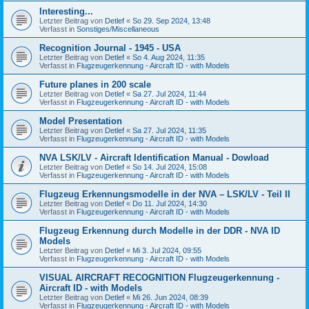
Interesting...
Letzter Beitrag von
Detlef
«
So 29. Sep 2024, 13:48
Verfasst in
Sonstiges/Miscellaneous
Recognition Journal - 1945 - USA
Letzter Beitrag von
Detlef
«
So 4. Aug 2024, 11:35
Verfasst in
Flugzeugerkennung - Aircraft ID - with Models
Future planes in 200 scale
Letzter Beitrag von
Detlef
«
Sa 27. Jul 2024, 11:44
Verfasst in
Flugzeugerkennung - Aircraft ID - with Models
Model Presentation
Letzter Beitrag von
Detlef
«
Sa 27. Jul 2024, 11:35
Verfasst in
Flugzeugerkennung - Aircraft ID - with Models
NVA LSK/LV - Aircraft Identification Manual - Dowload
Letzter Beitrag von
Detlef
«
So 14. Jul 2024, 15:08
Verfasst in
Flugzeugerkennung - Aircraft ID - with Models
Flugzeug Erkennungsmodelle in der NVA – LSK/LV - Teil II
Letzter Beitrag von
Detlef
«
Do 11. Jul 2024, 14:30
Verfasst in
Flugzeugerkennung - Aircraft ID - with Models
Flugzeug Erkennung durch Modelle in der DDR - NVA ID
Models
Letzter Beitrag von
Detlef
«
Mi 3. Jul 2024, 09:55
Verfasst in
Flugzeugerkennung - Aircraft ID - with Models
VISUAL AIRCRAFT RECOGNITION Flugzeugerkennung -
Aircraft ID - with Models
Letzter Beitrag von
Detlef
«
Mi 26. Jun 2024, 08:39
Verfasst in
Flugzeugerkennung - Aircraft ID - with Models