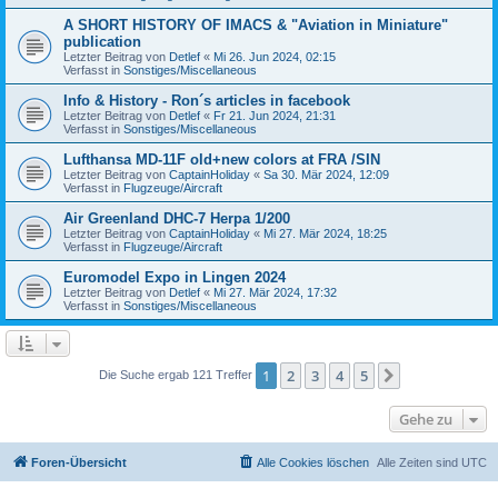
A SHORT HISTORY OF IMACS & "Aviation in Miniature"
publication
Letzter Beitrag von
Detlef
«
Mi 26. Jun 2024, 02:15
Verfasst in
Sonstiges/Miscellaneous
Info & History - Ron´s articles in facebook
Letzter Beitrag von
Detlef
«
Fr 21. Jun 2024, 21:31
Verfasst in
Sonstiges/Miscellaneous
Lufthansa MD-11F old+new colors at FRA /SIN
Letzter Beitrag von
CaptainHoliday
«
Sa 30. Mär 2024, 12:09
Verfasst in
Flugzeuge/Aircraft
Air Greenland DHC-7 Herpa 1/200
Letzter Beitrag von
CaptainHoliday
«
Mi 27. Mär 2024, 18:25
Verfasst in
Flugzeuge/Aircraft
Euromodel Expo in Lingen 2024
Letzter Beitrag von
Detlef
«
Mi 27. Mär 2024, 17:32
Verfasst in
Sonstiges/Miscellaneous
1
2
3
4
5
Nächste
Die Suche ergab 121 Treffer
Gehe zu
Foren-Übersicht
Alle Cookies löschen
Alle Zeiten sind
UTC