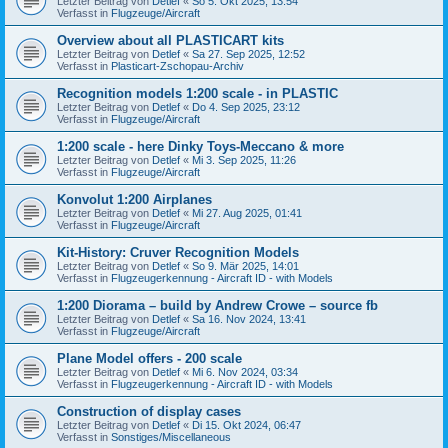
Letzter Beitrag von
Detlef
«
So 5. Okt 2025, 13:54
Verfasst in
Flugzeuge/Aircraft
Overview about all PLASTICART kits
Letzter Beitrag von
Detlef
«
Sa 27. Sep 2025, 12:52
Verfasst in
Plasticart-Zschopau-Archiv
Recognition models 1:200 scale - in PLASTIC
Letzter Beitrag von
Detlef
«
Do 4. Sep 2025, 23:12
Verfasst in
Flugzeuge/Aircraft
1:200 scale - here Dinky Toys-Meccano & more
Letzter Beitrag von
Detlef
«
Mi 3. Sep 2025, 11:26
Verfasst in
Flugzeuge/Aircraft
Konvolut 1:200 Airplanes
Letzter Beitrag von
Detlef
«
Mi 27. Aug 2025, 01:41
Verfasst in
Flugzeuge/Aircraft
Kit-History: Cruver Recognition Models
Letzter Beitrag von
Detlef
«
So 9. Mär 2025, 14:01
Verfasst in
Flugzeugerkennung - Aircraft ID - with Models
1:200 Diorama – build by Andrew Crowe – source fb
Letzter Beitrag von
Detlef
«
Sa 16. Nov 2024, 13:41
Verfasst in
Flugzeuge/Aircraft
Plane Model offers - 200 scale
Letzter Beitrag von
Detlef
«
Mi 6. Nov 2024, 03:34
Verfasst in
Flugzeugerkennung - Aircraft ID - with Models
Construction of display cases
Letzter Beitrag von
Detlef
«
Di 15. Okt 2024, 06:47
Verfasst in
Sonstiges/Miscellaneous