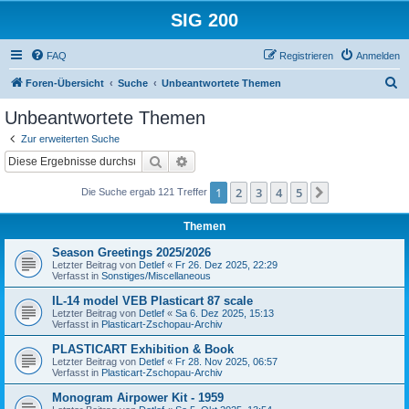
SIG 200
FAQ
Registrieren
Anmelden
S
Foren-Übersicht
Suche
Unbeantwortete Themen
u
Unbeantwortete Themen
c
Zur erweiterten Suche
h
Suche
Erweiterte Suche
e
1
2
3
4
5
Nächste
Die Suche ergab 121 Treffer
Themen
Season Greetings 2025/2026
Letzter Beitrag von
Detlef
«
Fr 26. Dez 2025, 22:29
Verfasst in
Sonstiges/Miscellaneous
IL-14 model VEB Plasticart 87 scale
Letzter Beitrag von
Detlef
«
Sa 6. Dez 2025, 15:13
Verfasst in
Plasticart-Zschopau-Archiv
PLASTICART Exhibition & Book
Letzter Beitrag von
Detlef
«
Fr 28. Nov 2025, 06:57
Verfasst in
Plasticart-Zschopau-Archiv
Monogram Airpower Kit - 1959