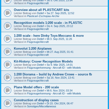
Letzter Beitrag von
Detlef
«
So 5. Okt 2025, 13:54
Verfasst in
Flugzeuge/Aircraft
Overview about all PLASTICART kits
Letzter Beitrag von
Detlef
«
Sa 27. Sep 2025, 12:52
Verfasst in
Plasticart-Zschopau-Archiv
Recognition models 1:200 scale - in PLASTIC
Letzter Beitrag von
Detlef
«
Do 4. Sep 2025, 23:12
Verfasst in
Flugzeuge/Aircraft
1:200 scale - here Dinky Toys-Meccano & more
Letzter Beitrag von
Detlef
«
Mi 3. Sep 2025, 11:26
Verfasst in
Flugzeuge/Aircraft
Konvolut 1:200 Airplanes
Letzter Beitrag von
Detlef
«
Mi 27. Aug 2025, 01:41
Verfasst in
Flugzeuge/Aircraft
Kit-History: Cruver Recognition Models
Letzter Beitrag von
Detlef
«
So 9. Mär 2025, 14:01
Verfasst in
Flugzeugerkennung - Aircraft ID - with Models
1:200 Diorama – build by Andrew Crowe – source fb
Letzter Beitrag von
Detlef
«
Sa 16. Nov 2024, 13:41
Verfasst in
Flugzeuge/Aircraft
Plane Model offers - 200 scale
Letzter Beitrag von
Detlef
«
Mi 6. Nov 2024, 03:34
Verfasst in
Flugzeugerkennung - Aircraft ID - with Models
Construction of display cases
Letzter Beitrag von
Detlef
«
Di 15. Okt 2024, 06:47
Verfasst in
Sonstiges/Miscellaneous