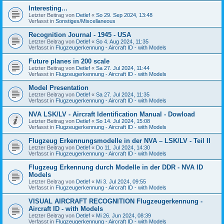
Interesting...
Letzter Beitrag von
Detlef
«
So 29. Sep 2024, 13:48
Verfasst in
Sonstiges/Miscellaneous
Recognition Journal - 1945 - USA
Letzter Beitrag von
Detlef
«
So 4. Aug 2024, 11:35
Verfasst in
Flugzeugerkennung - Aircraft ID - with Models
Future planes in 200 scale
Letzter Beitrag von
Detlef
«
Sa 27. Jul 2024, 11:44
Verfasst in
Flugzeugerkennung - Aircraft ID - with Models
Model Presentation
Letzter Beitrag von
Detlef
«
Sa 27. Jul 2024, 11:35
Verfasst in
Flugzeugerkennung - Aircraft ID - with Models
NVA LSK/LV - Aircraft Identification Manual - Dowload
Letzter Beitrag von
Detlef
«
So 14. Jul 2024, 15:08
Verfasst in
Flugzeugerkennung - Aircraft ID - with Models
Flugzeug Erkennungsmodelle in der NVA – LSK/LV - Teil II
Letzter Beitrag von
Detlef
«
Do 11. Jul 2024, 14:30
Verfasst in
Flugzeugerkennung - Aircraft ID - with Models
Flugzeug Erkennung durch Modelle in der DDR - NVA ID
Models
Letzter Beitrag von
Detlef
«
Mi 3. Jul 2024, 09:55
Verfasst in
Flugzeugerkennung - Aircraft ID - with Models
VISUAL AIRCRAFT RECOGNITION Flugzeugerkennung -
Aircraft ID - with Models
Letzter Beitrag von
Detlef
«
Mi 26. Jun 2024, 08:39
Verfasst in
Flugzeugerkennung - Aircraft ID - with Models