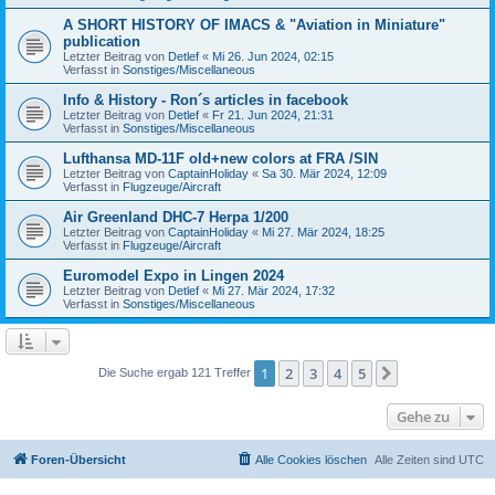
A SHORT HISTORY OF IMACS & "Aviation in Miniature"
publication
Letzter Beitrag von
Detlef
«
Mi 26. Jun 2024, 02:15
Verfasst in
Sonstiges/Miscellaneous
Info & History - Ron´s articles in facebook
Letzter Beitrag von
Detlef
«
Fr 21. Jun 2024, 21:31
Verfasst in
Sonstiges/Miscellaneous
Lufthansa MD-11F old+new colors at FRA /SIN
Letzter Beitrag von
CaptainHoliday
«
Sa 30. Mär 2024, 12:09
Verfasst in
Flugzeuge/Aircraft
Air Greenland DHC-7 Herpa 1/200
Letzter Beitrag von
CaptainHoliday
«
Mi 27. Mär 2024, 18:25
Verfasst in
Flugzeuge/Aircraft
Euromodel Expo in Lingen 2024
Letzter Beitrag von
Detlef
«
Mi 27. Mär 2024, 17:32
Verfasst in
Sonstiges/Miscellaneous
1
2
3
4
5
Nächste
Die Suche ergab 121 Treffer
Gehe zu
Foren-Übersicht
Alle Cookies löschen
Alle Zeiten sind
UTC