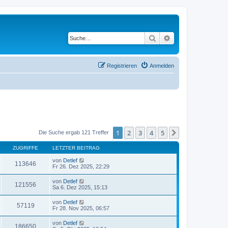
Suche
Erweiterte Suche
Registrieren
Anmelden
1
2
3
4
5
Nächste
Die Suche ergab 121 Treffer
ZUGRIFFE
LETZTER BEITRAG
von
Detlef
113646
Fr 26. Dez 2025, 22:29
von
Detlef
121556
Sa 6. Dez 2025, 15:13
von
Detlef
57119
Fr 28. Nov 2025, 06:57
von
Detlef
186650