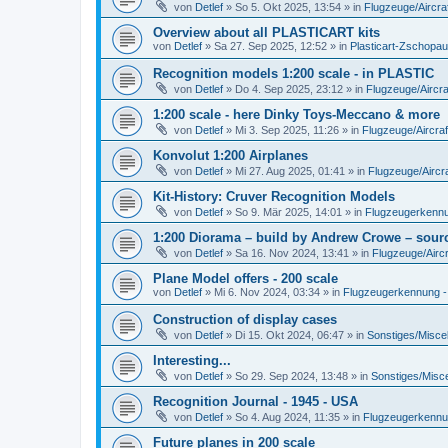
von
Detlef
»
So 5. Okt 2025, 13:54
» in
Flugzeuge/Aircra
Overview about all PLASTICART kits
von
Detlef
»
Sa 27. Sep 2025, 12:52
» in
Plasticart-Zschopau
Recognition models 1:200 scale - in PLASTIC
von
Detlef
»
Do 4. Sep 2025, 23:12
» in
Flugzeuge/Aircra
1:200 scale - here Dinky Toys-Meccano & more
von
Detlef
»
Mi 3. Sep 2025, 11:26
» in
Flugzeuge/Aircraf
Konvolut 1:200 Airplanes
von
Detlef
»
Mi 27. Aug 2025, 01:41
» in
Flugzeuge/Aircra
Kit-History: Cruver Recognition Models
von
Detlef
»
So 9. Mär 2025, 14:01
» in
Flugzeugerkennun
1:200 Diorama – build by Andrew Crowe – sourc
von
Detlef
»
Sa 16. Nov 2024, 13:41
» in
Flugzeuge/Aircr
Plane Model offers - 200 scale
von
Detlef
»
Mi 6. Nov 2024, 03:34
» in
Flugzeugerkennung - A
Construction of display cases
von
Detlef
»
Di 15. Okt 2024, 06:47
» in
Sonstiges/Misce
Interesting...
von
Detlef
»
So 29. Sep 2024, 13:48
» in
Sonstiges/Misc
Recognition Journal - 1945 - USA
von
Detlef
»
So 4. Aug 2024, 11:35
» in
Flugzeugerkennung
Future planes in 200 scale