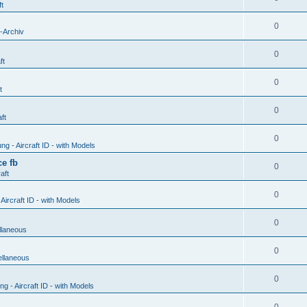
ft
0
-Archiv
0
ft
0
t
0
ft
0
g - Aircraft ID - with Models
e fb
0
aft
0
ircraft ID - with Models
0
llaneous
0
ellaneous
0
 - Aircraft ID - with Models