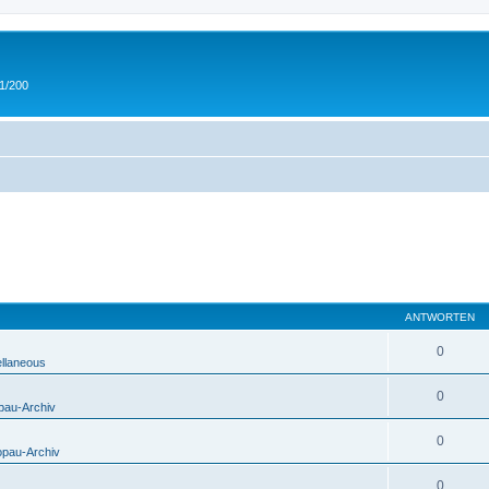
 1/200
ANTWORTEN
0
ellaneous
0
pau-Archiv
0
opau-Archiv
0