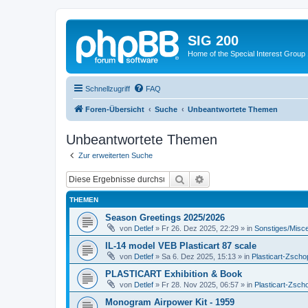
SIG 200
Home of the Special Interest Group
Schnellzugriff
FAQ
Foren-Übersicht
Suche
Unbeantwortete Themen
Unbeantwortete Themen
Zur erweiterten Suche
Suche
Erweiterte Suche
THEMEN
Season Greetings 2025/2026
von
Detlef
»
Fr 26. Dez 2025, 22:29
» in
Sonstiges/Misc
IL-14 model VEB Plasticart 87 scale
von
Detlef
»
Sa 6. Dez 2025, 15:13
» in
Plasticart-Zscho
PLASTICART Exhibition & Book
von
Detlef
»
Fr 28. Nov 2025, 06:57
» in
Plasticart-Zsch
Monogram Airpower Kit - 1959