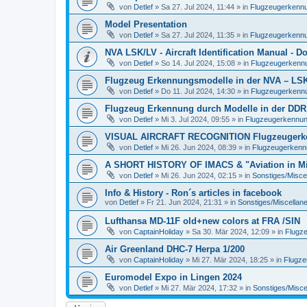
von
Detlef
»
Sa 27. Jul 2024, 11:44
» in
Flugzeugerkennun
Model Presentation
von
Detlef
»
Sa 27. Jul 2024, 11:35
» in
Flugzeugerkennun
NVA LSK/LV - Aircraft Identification Manual - 
von
Detlef
»
So 14. Jul 2024, 15:08
» in
Flugzeugerkennun
Flugzeug Erkennungsmodelle in der NVA – LSK/L
von
Detlef
»
Do 11. Jul 2024, 14:30
» in
Flugzeugerkennun
Flugzeug Erkennung durch Modelle in der DDR
von
Detlef
»
Mi 3. Jul 2024, 09:55
» in
Flugzeugerkennung 
VISUAL AIRCRAFT RECOGNITION Flugzeugerkenn
von
Detlef
»
Mi 26. Jun 2024, 08:39
» in
Flugzeugerkennun
A SHORT HISTORY OF IMACS & "Aviation in Min
von
Detlef
»
Mi 26. Jun 2024, 02:15
» in
Sonstiges/Misce
Info & History - Ron´s articles in facebook
von
Detlef
»
Fr 21. Jun 2024, 21:31
» in
Sonstiges/Miscellan
Lufthansa MD-11F old+new colors at FRA /SIN
von
CaptainHoliday
»
Sa 30. Mär 2024, 12:09
» in
Flugze
Air Greenland DHC-7 Herpa 1/200
von
CaptainHoliday
»
Mi 27. Mär 2024, 18:25
» in
Flugze
Euromodel Expo in Lingen 2024
von
Detlef
»
Mi 27. Mär 2024, 17:32
» in
Sonstiges/Misce