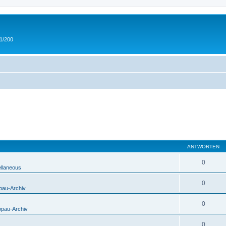
 1/200
ANTWORTEN
0
ellaneous
0
pau-Archiv
0
opau-Archiv
0