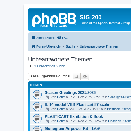
SIG 200
Home of the Special Interest Group
Schnellzugriff
FAQ
Foren-Übersicht
Suche
Unbeantwortete Themen
Unbeantwortete Themen
Zur erweiterten Suche
Suche
Erweiterte Suche
THEMEN
Season Greetings 2025/2026
von
Detlef
»
Fr 26. Dez 2025, 22:29
» in
Sonstiges/Misc
IL-14 model VEB Plasticart 87 scale
von
Detlef
»
Sa 6. Dez 2025, 15:13
» in
Plasticart-Zscho
PLASTICART Exhibition & Book
von
Detlef
»
Fr 28. Nov 2025, 06:57
» in
Plasticart-Zsch
Monogram Airpower Kit - 1959