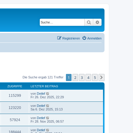
Suche
Erweiterte Suche
Registrieren
Anmelden
1
2
3
4
5
Nächste
Die Suche ergab 121 Treffer
ZUGRIFFE
LETZTER BEITRAG
von
Detlef
115299
Fr 26. Dez 2025, 22:29
von
Detlef
123220
Sa 6. Dez 2025, 15:13
von
Detlef
57924
Fr 28. Nov 2025, 06:57
von
Detlef
188444