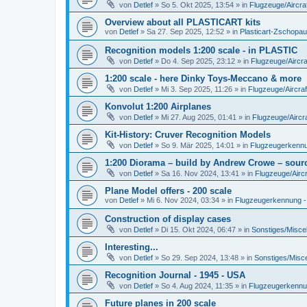
von
Detlef
»
So 5. Okt 2025, 13:54
» in
Flugzeuge/Aircra
Overview about all PLASTICART kits
von
Detlef
»
Sa 27. Sep 2025, 12:52
» in
Plasticart-Zschopau
Recognition models 1:200 scale - in PLASTIC
von
Detlef
»
Do 4. Sep 2025, 23:12
» in
Flugzeuge/Aircra
1:200 scale - here Dinky Toys-Meccano & more
von
Detlef
»
Mi 3. Sep 2025, 11:26
» in
Flugzeuge/Aircraf
Konvolut 1:200 Airplanes
von
Detlef
»
Mi 27. Aug 2025, 01:41
» in
Flugzeuge/Aircra
Kit-History: Cruver Recognition Models
von
Detlef
»
So 9. Mär 2025, 14:01
» in
Flugzeugerkennun
1:200 Diorama – build by Andrew Crowe – sourc
von
Detlef
»
Sa 16. Nov 2024, 13:41
» in
Flugzeuge/Aircr
Plane Model offers - 200 scale
von
Detlef
»
Mi 6. Nov 2024, 03:34
» in
Flugzeugerkennung - A
Construction of display cases
von
Detlef
»
Di 15. Okt 2024, 06:47
» in
Sonstiges/Misce
Interesting...
von
Detlef
»
So 29. Sep 2024, 13:48
» in
Sonstiges/Misc
Recognition Journal - 1945 - USA
von
Detlef
»
So 4. Aug 2024, 11:35
» in
Flugzeugerkennung
Future planes in 200 scale