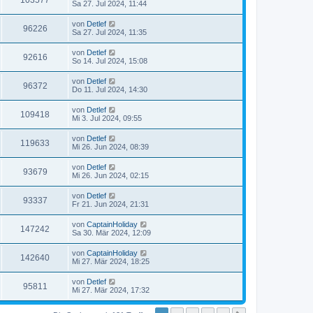
103577
Sa 27. Jul 2024, 11:44
von
Detlef
96226
Sa 27. Jul 2024, 11:35
von
Detlef
92616
So 14. Jul 2024, 15:08
von
Detlef
96372
Do 11. Jul 2024, 14:30
von
Detlef
109418
Mi 3. Jul 2024, 09:55
von
Detlef
119633
Mi 26. Jun 2024, 08:39
von
Detlef
93679
Mi 26. Jun 2024, 02:15
von
Detlef
93337
Fr 21. Jun 2024, 21:31
von
CaptainHoliday
147242
Sa 30. Mär 2024, 12:09
von
CaptainHoliday
142640
Mi 27. Mär 2024, 18:25
von
Detlef
95811
Mi 27. Mär 2024, 17:32