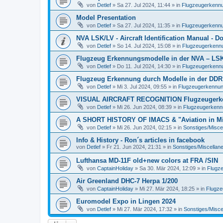
von
Detlef
»
Sa 27. Jul 2024, 11:44
» in
Flugzeugerkennun
Model Presentation
von
Detlef
»
Sa 27. Jul 2024, 11:35
» in
Flugzeugerkennun
NVA LSK/LV - Aircraft Identification Manual - 
von
Detlef
»
So 14. Jul 2024, 15:08
» in
Flugzeugerkennun
Flugzeug Erkennungsmodelle in der NVA – LSK/L
von
Detlef
»
Do 11. Jul 2024, 14:30
» in
Flugzeugerkennun
Flugzeug Erkennung durch Modelle in der DDR
von
Detlef
»
Mi 3. Jul 2024, 09:55
» in
Flugzeugerkennung 
VISUAL AIRCRAFT RECOGNITION Flugzeugerkenn
von
Detlef
»
Mi 26. Jun 2024, 08:39
» in
Flugzeugerkennun
A SHORT HISTORY OF IMACS & "Aviation in Min
von
Detlef
»
Mi 26. Jun 2024, 02:15
» in
Sonstiges/Misce
Info & History - Ron´s articles in facebook
von
Detlef
»
Fr 21. Jun 2024, 21:31
» in
Sonstiges/Miscellan
Lufthansa MD-11F old+new colors at FRA /SIN
von
CaptainHoliday
»
Sa 30. Mär 2024, 12:09
» in
Flugze
Air Greenland DHC-7 Herpa 1/200
von
CaptainHoliday
»
Mi 27. Mär 2024, 18:25
» in
Flugze
Euromodel Expo in Lingen 2024
von
Detlef
»
Mi 27. Mär 2024, 17:32
» in
Sonstiges/Misce