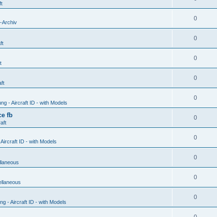
ft
0
-Archiv
0
ft
0
t
0
ft
0
g - Aircraft ID - with Models
e fb
0
aft
0
ircraft ID - with Models
0
llaneous
0
ellaneous
0
 - Aircraft ID - with Models