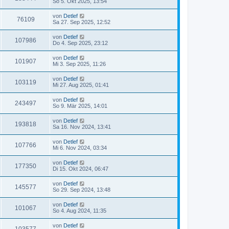
So 5. Okt 2025, 13:54
von
Detlef
76109
Sa 27. Sep 2025, 12:52
von
Detlef
107986
Do 4. Sep 2025, 23:12
von
Detlef
101907
Mi 3. Sep 2025, 11:26
von
Detlef
103119
Mi 27. Aug 2025, 01:41
von
Detlef
243497
So 9. Mär 2025, 14:01
von
Detlef
193818
Sa 16. Nov 2024, 13:41
von
Detlef
107766
Mi 6. Nov 2024, 03:34
von
Detlef
177350
Di 15. Okt 2024, 06:47
von
Detlef
145577
So 29. Sep 2024, 13:48
von
Detlef
101067
So 4. Aug 2024, 11:35
von
Detlef