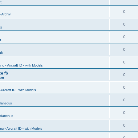
ft
0
-Archiv
0
ft
0
t
0
ft
0
g - Aircraft ID - with Models
e fb
0
aft
0
ircraft ID - with Models
0
llaneous
0
ellaneous
0
 - Aircraft ID - with Models