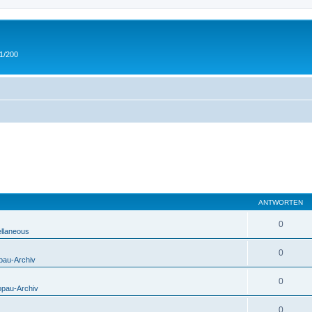
 1/200
ANTWORTEN
0
ellaneous
0
pau-Archiv
0
opau-Archiv
0