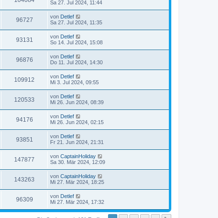
104084
Sa 27. Jul 2024, 11:44
von
Detlef
96727
Sa 27. Jul 2024, 11:35
von
Detlef
93131
So 14. Jul 2024, 15:08
von
Detlef
96876
Do 11. Jul 2024, 14:30
von
Detlef
109912
Mi 3. Jul 2024, 09:55
von
Detlef
120533
Mi 26. Jun 2024, 08:39
von
Detlef
94176
Mi 26. Jun 2024, 02:15
von
Detlef
93851
Fr 21. Jun 2024, 21:31
von
CaptainHoliday
147877
Sa 30. Mär 2024, 12:09
von
CaptainHoliday
143263
Mi 27. Mär 2024, 18:25
von
Detlef
96309
Mi 27. Mär 2024, 17:32