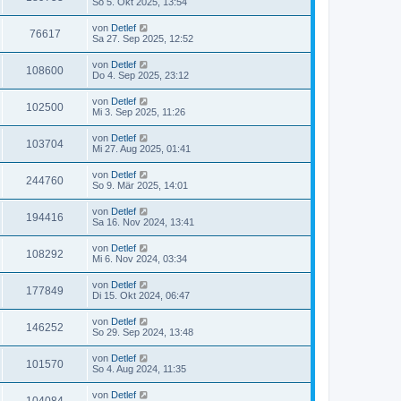
So 5. Okt 2025, 13:54
von
Detlef
76617
Sa 27. Sep 2025, 12:52
von
Detlef
108600
Do 4. Sep 2025, 23:12
von
Detlef
102500
Mi 3. Sep 2025, 11:26
von
Detlef
103704
Mi 27. Aug 2025, 01:41
von
Detlef
244760
So 9. Mär 2025, 14:01
von
Detlef
194416
Sa 16. Nov 2024, 13:41
von
Detlef
108292
Mi 6. Nov 2024, 03:34
von
Detlef
177849
Di 15. Okt 2024, 06:47
von
Detlef
146252
So 29. Sep 2024, 13:48
von
Detlef
101570
So 4. Aug 2024, 11:35
von
Detlef