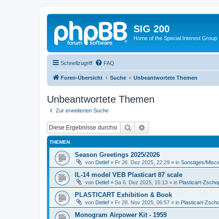
SIG 200
Home of the Special Interest Group
Schnellzugriff
FAQ
Foren-Übersicht
Suche
Unbeantwortete Themen
Unbeantwortete Themen
Zur erweiterten Suche
Suche
Erweiterte Suche
THEMEN
Season Greetings 2025/2026
von
Detlef
»
Fr 26. Dez 2025, 22:29
» in
Sonstiges/Misc
IL-14 model VEB Plasticart 87 scale
von
Detlef
»
Sa 6. Dez 2025, 15:13
» in
Plasticart-Zscho
PLASTICART Exhibition & Book
von
Detlef
»
Fr 28. Nov 2025, 06:57
» in
Plasticart-Zsch
Monogram Airpower Kit - 1959