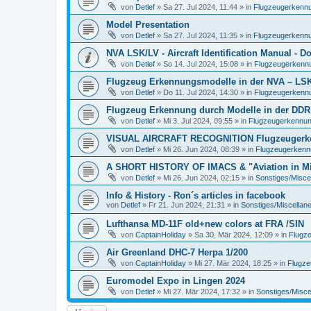
von
Detlef
»
Sa 27. Jul 2024, 11:44
» in
Flugzeugerkennun
Model Presentation
von
Detlef
»
Sa 27. Jul 2024, 11:35
» in
Flugzeugerkennun
NVA LSK/LV - Aircraft Identification Manual - 
von
Detlef
»
So 14. Jul 2024, 15:08
» in
Flugzeugerkennun
Flugzeug Erkennungsmodelle in der NVA – LSK/L
von
Detlef
»
Do 11. Jul 2024, 14:30
» in
Flugzeugerkennun
Flugzeug Erkennung durch Modelle in der DDR
von
Detlef
»
Mi 3. Jul 2024, 09:55
» in
Flugzeugerkennung 
VISUAL AIRCRAFT RECOGNITION Flugzeugerkenn
von
Detlef
»
Mi 26. Jun 2024, 08:39
» in
Flugzeugerkennun
A SHORT HISTORY OF IMACS & "Aviation in Min
von
Detlef
»
Mi 26. Jun 2024, 02:15
» in
Sonstiges/Misce
Info & History - Ron´s articles in facebook
von
Detlef
»
Fr 21. Jun 2024, 21:31
» in
Sonstiges/Miscellan
Lufthansa MD-11F old+new colors at FRA /SIN
von
CaptainHoliday
»
Sa 30. Mär 2024, 12:09
» in
Flugze
Air Greenland DHC-7 Herpa 1/200
von
CaptainHoliday
»
Mi 27. Mär 2024, 18:25
» in
Flugze
Euromodel Expo in Lingen 2024
von
Detlef
»
Mi 27. Mär 2024, 17:32
» in
Sonstiges/Misce