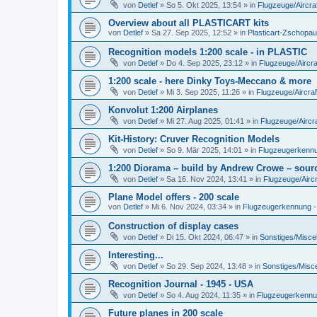
von
Detlef
»
So 5. Okt 2025, 13:54
» in
Flugzeuge/Aircra
Overview about all PLASTICART kits
von
Detlef
»
Sa 27. Sep 2025, 12:52
» in
Plasticart-Zschopau
Recognition models 1:200 scale - in PLASTIC
von
Detlef
»
Do 4. Sep 2025, 23:12
» in
Flugzeuge/Aircra
1:200 scale - here Dinky Toys-Meccano & more
von
Detlef
»
Mi 3. Sep 2025, 11:26
» in
Flugzeuge/Aircraf
Konvolut 1:200 Airplanes
von
Detlef
»
Mi 27. Aug 2025, 01:41
» in
Flugzeuge/Aircra
Kit-History: Cruver Recognition Models
von
Detlef
»
So 9. Mär 2025, 14:01
» in
Flugzeugerkennun
1:200 Diorama – build by Andrew Crowe – sourc
von
Detlef
»
Sa 16. Nov 2024, 13:41
» in
Flugzeuge/Aircr
Plane Model offers - 200 scale
von
Detlef
»
Mi 6. Nov 2024, 03:34
» in
Flugzeugerkennung - A
Construction of display cases
von
Detlef
»
Di 15. Okt 2024, 06:47
» in
Sonstiges/Misce
Interesting...
von
Detlef
»
So 29. Sep 2024, 13:48
» in
Sonstiges/Misc
Recognition Journal - 1945 - USA
von
Detlef
»
So 4. Aug 2024, 11:35
» in
Flugzeugerkennung
Future planes in 200 scale