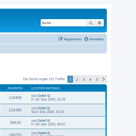
Suche
Erweiterte Suche
Registrieren
Anmelden
1
2
3
4
5
Nächste
Die Suche ergab 121 Treffer
ZUGRIFFE
LETZTER BEITRAG
von
Detlef
116468
Fr 26. Dez 2025, 22:29
von
Detlef
124390
Sa 6. Dez 2025, 15:13
von
Detlef
58418
Fr 28. Nov 2025, 06:57
von
Detlef
189753